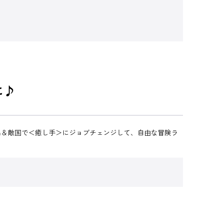
に♪
出＆敵国で＜癒し手＞にジョブチェンジして、自由な冒険ラ