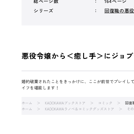
総ページ数
164ページ
シリーズ
回復職の悪
悪役令嬢から＜癒し手＞にジョブ
婚約破棄されたことをきっかけに、ここが前世でプレイし
イフを堪能します！
ホーム
KADOKAWAブックストア
コミック
回復
ホーム
KADOKAWAラノベ＆コミックグッズストア
その