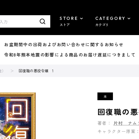
STORE
CATEGORY
ストア
カテゴリ
8/07 お盆期間中の出荷およびお問い合わせに関するお知らせ
7/29 令和8年熊本地震の影響による商品のお届け遅延につきまして
性）
回復職の悪役令嬢 1
回復職の悪
著者：
片村 ナム
キャラクター原案