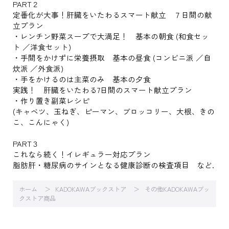
PART２
定番化が大事！肝臓をいたわるスマート献立 ７日間の献
立プラン
・レンチン野菜スープで大満足！ 基本の朝食 (和食セッ
ト ／洋食セット)
・手間をかけずに栄養摂取 基本の昼食 (コンビニ派 ／自
炊派 ／外食派)
・手をかけるのは主菜のみ 基本の夕食
実践！ 肝臓をいたわる7日間のスマート献立プラン
・作り置き副菜レシピ
(キャベツ、玉ねぎ、ピーマン、ブロッコリー、大根、きの
こ、こんにゃく)
PART３
これなら続く！イレギュラー対応プラン
脂肪肝・糖尿病のサインとなる健康診断の検査項目 など.
ホーム
KADOKAWAブックストア
その他KADOKAWAブッ
クストア商品