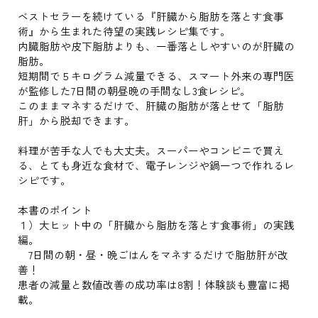
ベストセラーを続けている『肝臓から脂肪を落とす食事
術』から生まれた待望の実践レシピ集です。
内臓脂肪や皮下脂肪よりも、一番落としやすいのが肝臓の
脂肪。
短期間で５キログラム減量できる、スマート外来の専門医
が監修した7日間の朝昼晩の手間なし3食レシピ。
このままマネするだけで、肝臓の脂肪が落とせて「脂肪
肝」から脱却できます。
料理が苦手な人でも大丈夫。スーパーやコンビニで買え
る、とても身近な食材で、電子レンジや鍋一つで作れるレ
シピです。
本書のポイント
１）大ヒット中の「肝臓から脂肪を落とす食事術」の実践
編。
7日間の朝・昼・晩ごはんをマネするだけで脂肪肝が改
善！
患者の減量と数値改善の成功率は8割！体験談も豊富に掲
載。