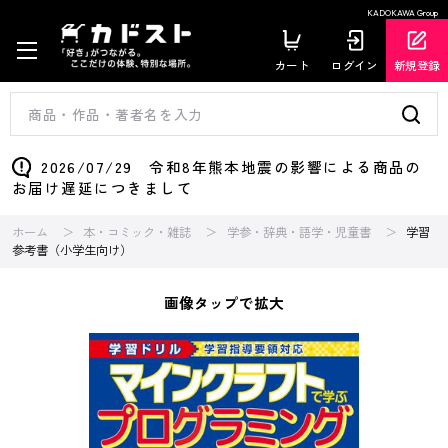
KADOKAWA Group
カート
ログイン
新規登録
2026/07/29 令和8年熊本地震の影響による商品の
お届け遅延につきまして
ホーム
本・コミック・雑誌
学参・辞典・語学・児童書
学習
参考書（小学生向け）
画像タップで拡大