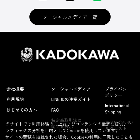
ソーシャルメディア一覧
会社概要
ソーシャルメディア
プライバシー
ポリシー
利用規約
LINE IDの連携ガイド
International
はじめての方へ
FAQ
Shipping
よくあるお問い合わせ
特定商取引法に
お問い合わせ/
当サイトでは利用体験の向上およびコンテンツの最適な提供、ト
関する表示
リクエスト
ラフィックの分析を目的としてCookieを使用しています。
サイトの閲覧を継続された場合、Cookieの利用に同意したことも