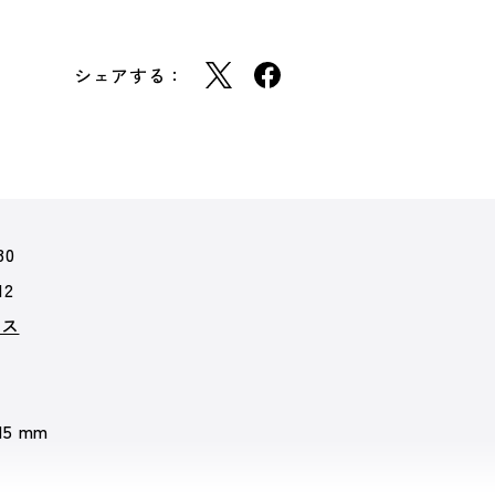
シェアする：
30
12
クス
 15 mm