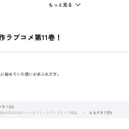
もっと見る
作ラブコメ第11巻！
奥に秘めていた想いがあふれだす。
ラ！(11)
他KADOKAWAラノベ＆コミックグッズストア商品
とらドラ！(11)