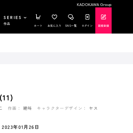
KADOKAWA Group
SERIES
作品
カート
お気に入り
SNS一覧
ログイン
新規登録
11)
こ
作画：
絶叫
キャラクターデザイン：
ヤス
2023年01月26日