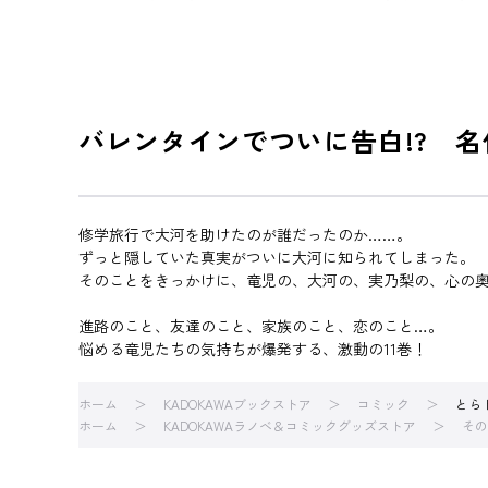
シリーズ
とらドラ！
バレンタインでついに告白!? 名
修学旅行で大河を助けたのが誰だったのか……。
ずっと隠していた真実がついに大河に知られてしまった。
そのことをきっかけに、竜児の、大河の、実乃梨の、心の
進路のこと、友達のこと、家族のこと、恋のこと…。
悩める竜児たちの気持ちが爆発する、激動の11巻！
ホーム
KADOKAWAブックストア
コミック
とらド
ホーム
KADOKAWAラノベ＆コミックグッズストア
その