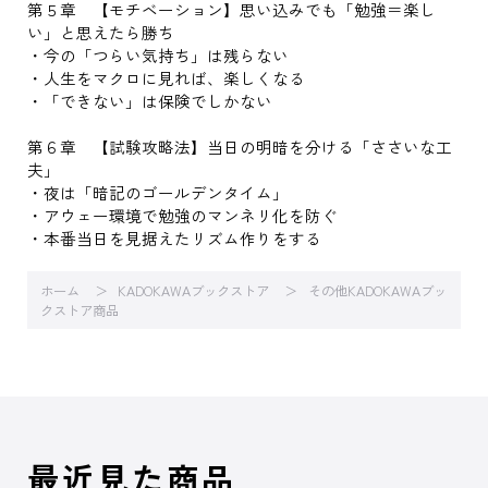
第５章 【モチベーション】思い込みでも「勉強＝楽し
い」と思えたら勝ち
・今の「つらい気持ち」は残らない
・人生をマクロに見れば、楽しくなる
・「できない」は保険でしかない
第６章 【試験攻略法】当日の明暗を分ける「ささいな工
夫」
・夜は「暗記のゴールデンタイム」
・アウェー環境で勉強のマンネリ化を防ぐ
・本番当日を見据えたリズム作りをする
ホーム
KADOKAWAブックストア
その他KADOKAWAブッ
クストア商品
最近見た商品