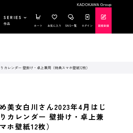
KADOKAWA Group
SERIES
作品
カート
お気に入り
SNS一覧
ログイン
新規登録
くりカレンダー 壁掛け・卓上兼用（特典スマホ壁紙12枚）
め美女白川さん2023年4月はじ
りカレンダー 壁掛け・卓上兼
マホ壁紙12枚）