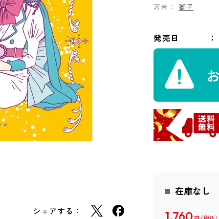
著者：
獅子
発売日
在庫なし
シェアする：
1,760
円