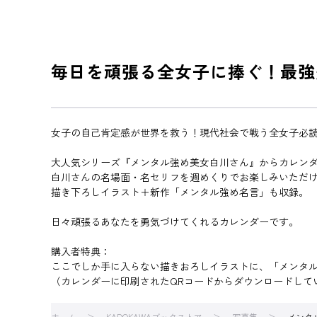
毎日を頑張る全女子に捧ぐ！最強
女子の自己肯定感が世界を救う！現代社会で戦う全女子必読の
大人気シリーズ『メンタル強め美女白川さん』からカレン
白川さんの名場面・名セリフを週めくりでお楽しみいただ
描き下ろしイラスト＋新作「メンタル強め名言」も収録。
日々頑張るあなたを勇気づけてくれるカレンダーです。
購入者特典：
ここでしか手に入らない描きおろしイラストに、「メンタル
（カレンダーに印刷されたQRコードからダウンロードして
ホーム
KADOKAWAブックストア
写真集
メンタ