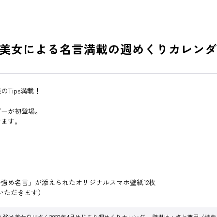
美女による名言満載の週めくりカレンダ
Tips満載！
ダーが初登場。
けます。
強め名言」が添えられたオリジナルスマホ壁紙12枚
いただきます）
ル強め美女白川さん2023年4月はじまり週めくりカレンダー 壁掛け・卓上兼用（特典