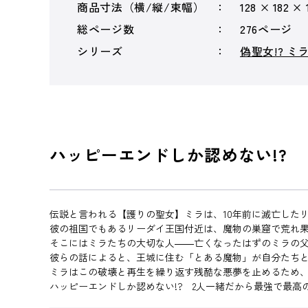
商品寸法（横/縦/束幅）
128 × 182 ×
総ページ数
276ページ
シリーズ
偽聖女!? ミ
ハッピーエンドしか認めない!? 
伝説と言われる【護りの聖女】ミラは、10年前に滅亡した
彼の祖国でもあるリーダイ王国付近は、魔物の巣窟で荒れ
そこにはミラたちの大切な人――亡くなったはずのミラの
彼らの話によると、王城に住む「とある魔物」が自分たち
ミラはこの破壊と再生を繰り返す残酷な悪夢を止めるため
ハッピーエンドしか認めない!? 2人一緒だから最強で最高の