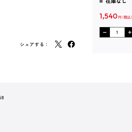
在庫なし
1,540
円
シェアする：
58