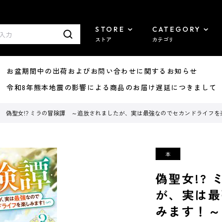
STORE
CATEGORY
ストア
カテゴリ
8/07 お盆期間中の出荷およびお問い合わせに関するお知らせ
7/29 令和8年熊本地震の影響による商品のお届け遅延につきまして
偽聖女!? ミラの冒険譚 ～追放されましたが、実は最強なのでセカンドライフを楽
偽聖女!?
が、実は最
みます！～ 