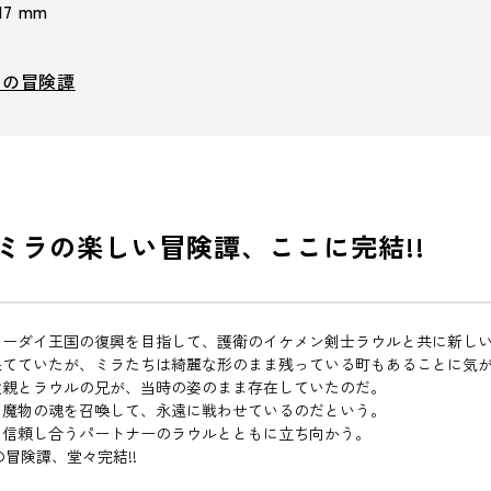
 17 mm
ラの冒険譚
ミラの楽しい冒険譚、ここに完結!!
リーダイ王国の復興を目指して、護衛のイケメン剣士ラウルと共に新し
果てていたが、ミラたちは綺麗な形のまま残っている町もあることに気
父親とラウルの兄が、当時の姿のまま存在していたのだ。
と魔物の魂を召喚して、永遠に戦わせているのだという。
、信頼し合うパートナーのラウルとともに立ち向かう。
冒険譚、堂々完結!!