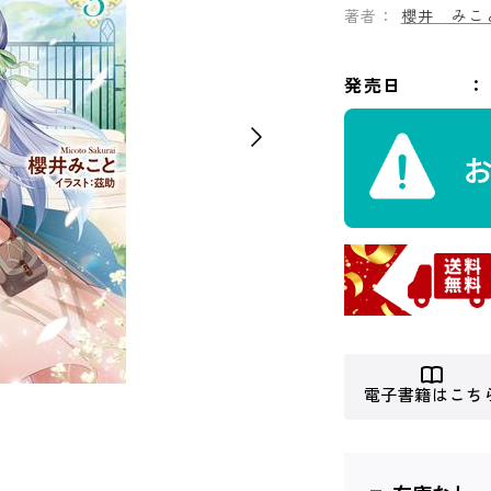
著者：
櫻井 みこ
発売日
電子書籍はこち