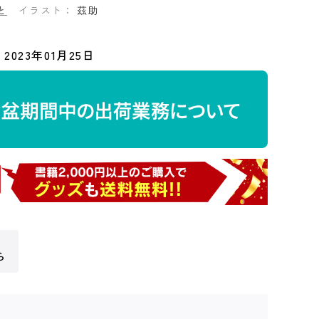
と
イラスト：
茲助
2023年01月25日
ら