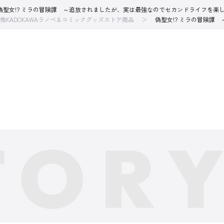
偽聖女!? ミラの冒険譚 ～追放されましたが、実は最強なのでセカンドライフを楽し
他KADOKAWAラノベ＆コミックグッズストア商品
偽聖女!? ミラの冒険譚