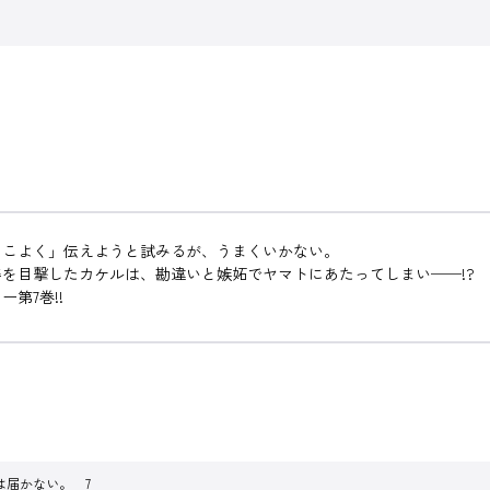
っこよく」伝えようと試みるが、うまくいかない。
を目撃したカケルは、勘違いと嫉妬でヤマトにあたってしまい──!?
第7巻!!
は届かない。 7