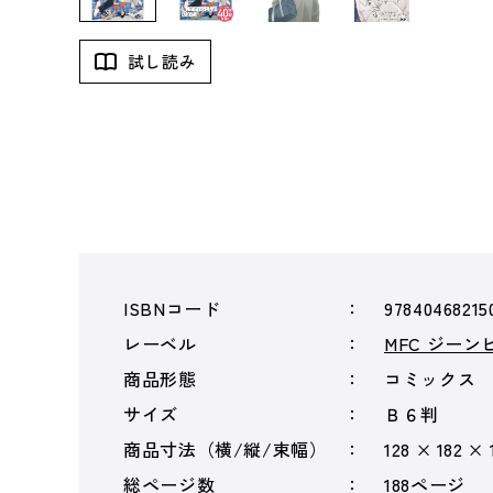
試し読み
ISBNコード
97840468215
レーベル
MFC ジー
商品形態
コミックス
サイズ
Ｂ６判
商品寸法（横/縦/束幅）
128 × 182 ×
総ページ数
188ページ