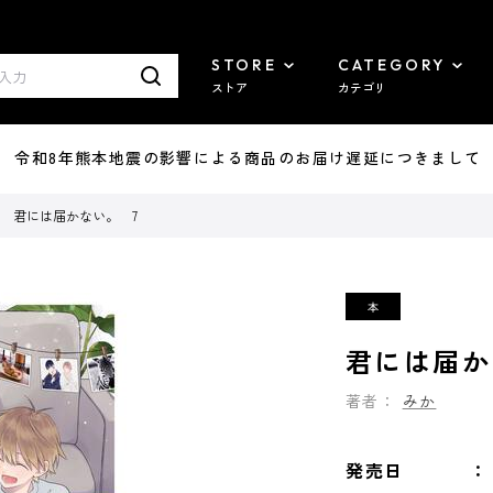
STORE
CATEGORY
ストア
カテゴリ
7/29 令和8年熊本地震の影響による商品のお届け遅延につきまして
君には届かない。 7
君には届か
著者：
みか
発売日