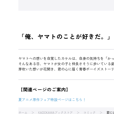
「俺、ヤマトのことが好きだ。」
ヤマトへの想いを自覚したカケルは、自身の気持ちを「か
そんなある日、ヤマトが女の子と仲良さそうに歩いている姿
芽吹いた想いが花開き、君の心に届く青春ボーイズストーリー
【関連ページのご案内】
夏アニメ原作フェア特設ページはこちら！
ホーム
KADOKAWAブックストア
コミック
君に