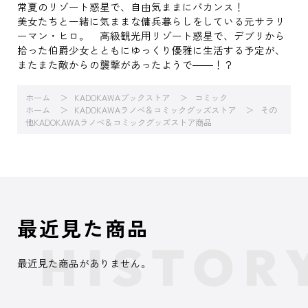
常夏のリゾート惑星で、自由気ままにバカンス！
美女たちと一緒に気ままな傭兵暮らしをしている元サラリ
ーマン・ヒロ。 高級観光用リゾート惑星で、デブリから
拾った伯爵少女とともにゆっくり優雅に生活する予定が、
またまた敵からの襲撃があったようで――！？
ホーム
KADOKAWAブックストア
コミック
ホーム
KADOKAWAラノベ＆コミックグッズストア
その
他KADOKAWAラノベ＆コミックグッズストア商品
最近見た商品
最近見た商品がありません。