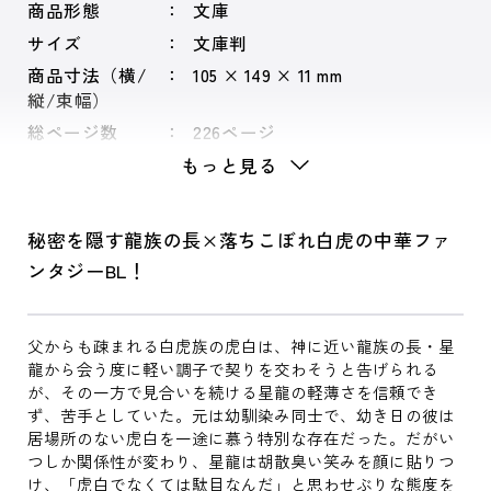
商品形態
文庫
サイズ
文庫判
商品寸法（横/
105 × 149 × 11 mm
縦/束幅）
総ページ数
226ページ
もっと見る
秘密を隠す龍族の長×落ちこぼれ白虎の中華ファ
ンタジーBL！
父からも疎まれる白虎族の虎白は、神に近い龍族の長・星
龍から会う度に軽い調子で契りを交わそうと告げられる
が、その一方で見合いを続ける星龍の軽薄さを信頼でき
ず、苦手としていた。元は幼馴染み同士で、幼き日の彼は
居場所のない虎白を一途に慕う特別な存在だった。だがい
つしか関係性が変わり、星龍は胡散臭い笑みを顔に貼りつ
け、「虎白でなくては駄目なんだ」と思わせぶりな態度を