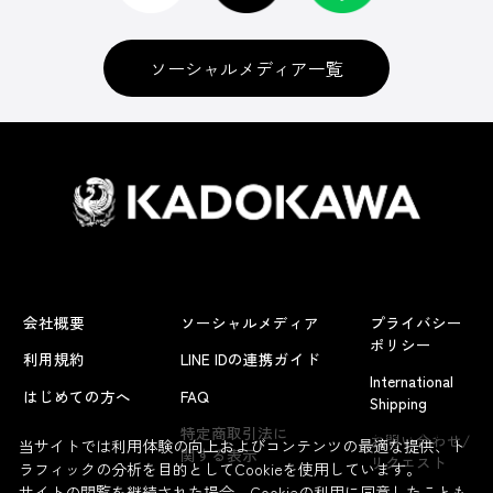
ソーシャルメディア一覧
会社概要
ソーシャルメディア
プライバシー
ポリシー
利用規約
LINE IDの連携ガイド
International
はじめての方へ
FAQ
Shipping
よくあるお問い合わせ
特定商取引法に
お問い合わせ/
当サイトでは利用体験の向上およびコンテンツの最適な提供、ト
関する表示
リクエスト
ラフィックの分析を目的としてCookieを使用しています。
サイトの閲覧を継続された場合、Cookieの利用に同意したことも