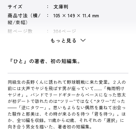
サイズ
文庫判
商品寸法（横/
105 × 149 × 11.4 mm
縦/束幅）
総ページ数
304ページ
もっと見る
『ひと』の著者、初の短編集。
同級生の長野くんに誘われて野球観戦に来た愛里。２人の
前には大声でヤジを飛ばす男が座っていて……「梅雨明け
ヤジオ」。バンドでリードギターからベースになった悠太
が初デートで訪れたのは“ツリー”ではなく“タワー”だった
――「逆にタワー」。思いもよらない偶然を重ねて出会っ
た駿作と那美は、その時が来るのを待つ「君を待つ」。ほ
か、全10編を収録。11歳から42歳、それぞれの「選択」に
向き合う男女を描いた、著者初の短編集。