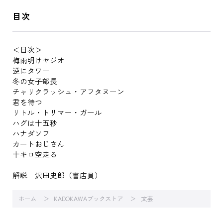
目次
＜目次＞
梅雨明けヤジオ
逆にタワー
冬の女子部長
チャリクラッシュ・アフタヌーン
君を待つ
リトル・トリマー・ガール
ハグは十五秒
ハナダソフ
カートおじさん
十キロ空走る
解説 沢田史郎（書店員）
ホーム
KADOKAWAブックストア
文芸