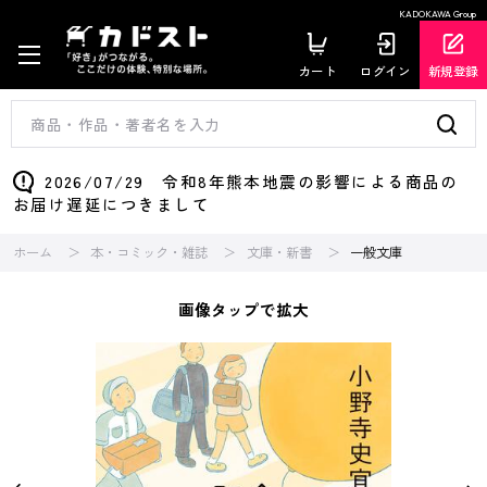
KADOKAWA Group
カート
ログイン
新規登録
2026/07/29 令和8年熊本地震の影響による商品の
お届け遅延につきまして
ホーム
本・コミック・雑誌
文庫・新書
一般文庫
画像タップで拡大