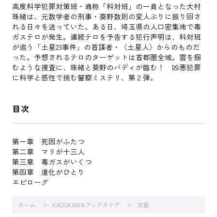
高度科学犯罪対策班・通称「科対班」の一員となった大村
珠緒は、元数学者の刑事・葵野数則の変人ぶりに振り回さ
れる日々を送っていた。ある日、埼玉県の人口密集地で毒
ガステロが発生。連続テロを予告する犯行声明は、科対班
が追う「土星23事件」の首謀者・〈土星人〉からのものだ
った。予想されるテロのターゲットは首都圏全域。雲を掴
むような捜査に、珠緒と葵野のバディが臨む！ 凶悪犯罪
に科学と感性で挑む警察ミステリ、第２弾。
目次
第一章 死因がふたつ
第二章 マリが十三人
第三章 毒ガスがいくつ
第四章 道化がひとり
エピローグ
ホーム
KADOKAWAブックストア
文芸