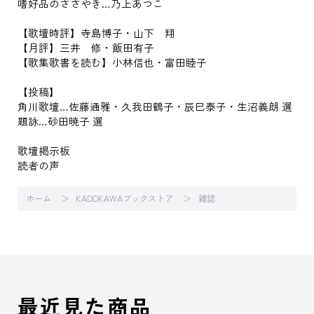
嗜好品のささやき…乃上あつこ
【歌壇時評】寺島博子・山下 翔
【月評】三井 修・飯田有子
【歌集歌書を読む】小林信也・富田睦子
【投稿】
角川歌壇…佐藤通雅・久我田鶴子・辰巳泰子・生沼義朗 選
題詠…砂田暁子 選
歌壇掲示板
読者の声
ホーム
KADOKAWAブックストア
雑誌
最近見た商品