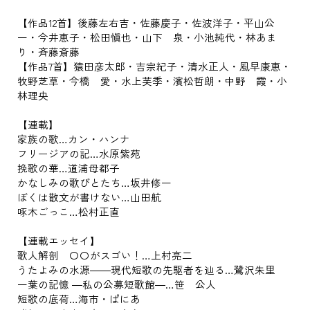
【作品12首】後藤左右吉・佐藤慶子・佐波洋子・平山公
一・今井恵子・松田愼也・山下 泉・小池純代・林あま
り・斉藤斎藤
【作品7首】猿田彦太郎・吉宗紀子・清水正人・風早康恵・
牧野芝草・今橋 愛・水上芙季・濱松哲朗・中野 霞・小
林理央
【連載】
家族の歌…カン・ハンナ
フリージアの記…水原紫苑
挽歌の華…道浦母都子
かなしみの歌びとたち…坂井修一
ぼくは散文が書けない…山田航
啄木ごっこ…松村正直
【連載エッセイ】
歌人解剖 〇〇がスゴい！…上村亮二
うたよみの水源――現代短歌の先駆者を辿る…鷺沢朱里
一葉の記憶 ―私の公募短歌館―…笹 公人
短歌の底荷…海市・ぱにあ