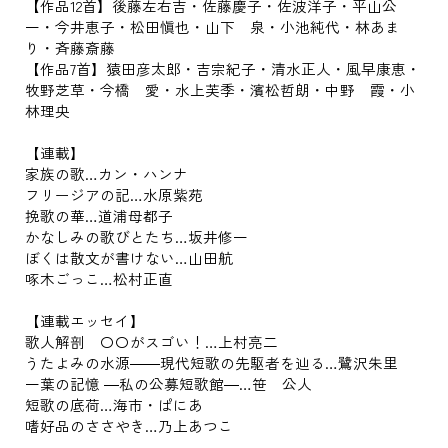
【作品12首】後藤左右吉・佐藤慶子・佐波洋子・平山公
一・今井恵子・松田愼也・山下 泉・小池純代・林あま
り・斉藤斎藤
【作品7首】猿田彦太郎・吉宗紀子・清水正人・風早康恵・
牧野芝草・今橋 愛・水上芙季・濱松哲朗・中野 霞・小
林理央
【連載】
家族の歌…カン・ハンナ
フリージアの記…水原紫苑
挽歌の華…道浦母都子
かなしみの歌びとたち…坂井修一
ぼくは散文が書けない…山田航
啄木ごっこ…松村正直
【連載エッセイ】
歌人解剖 〇〇がスゴい！…上村亮二
うたよみの水源――現代短歌の先駆者を辿る…鷺沢朱里
一葉の記憶 ―私の公募短歌館―…笹 公人
短歌の底荷…海市・ぱにあ
嗜好品のささやき…乃上あつこ