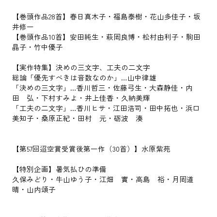
【巻頭作品28首】春日真木子・福島泰樹・花山多佳子・坂
井修一
【巻頭作品10首】安田純生・萩岡良博・松村由利子・駒田
晶子・竹中優子
【実作特集】決めの三文字、工夫の二文字
総論「優先すべきは音数なのか」…山中律雄
「決めの三文字」…香川哲三・佐藤弓生・大森静佳・内
田 弘・下村すみよ・井上佳香・久納美輝
「工夫の二文字」…香川ヒサ・江田浩司・田中拓也・浜口
美知子・桑原正紀・田村 元・砺波 湊
【第57回迢空賞受賞後第一作（30首）】水原紫苑
【特別企画】暑気払ひの準備
久保みどり・牛山ゆう子・江畑 實・高島 裕・月岡道
晴・山内頌子