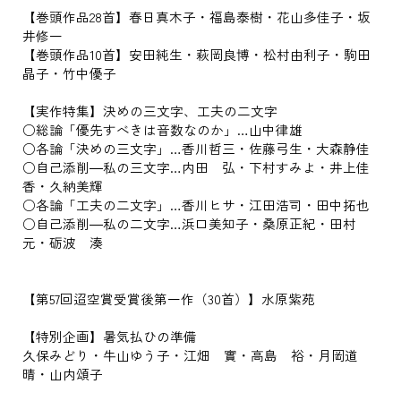
【巻頭作品28首】春日真木子・福島泰樹・花山多佳子・坂
井修一
【巻頭作品10首】安田純生・萩岡良博・松村由利子・駒田
晶子・竹中優子
【実作特集】決めの三文字、工夫の二文字
○総論「優先すべきは音数なのか」…山中律雄
○各論「決めの三文字」…香川哲三・佐藤弓生・大森静佳
○自己添削―私の三文字…内田 弘・下村すみよ・井上佳
香・久納美輝
○各論「工夫の二文字」…香川ヒサ・江田浩司・田中拓也
○自己添削―私の二文字…浜口美知子・桑原正紀・田村
元・砺波 湊
【第57回迢空賞受賞後第一作（30首）】水原紫苑
【特別企画】暑気払ひの準備
久保みどり・牛山ゆう子・江畑 實・高島 裕・月岡道
晴・山内頌子