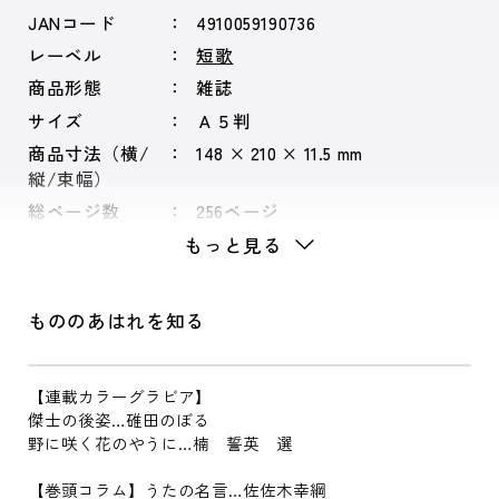
JANコード
4910059190736
レーベル
短歌
商品形態
雑誌
サイズ
Ａ５判
商品寸法（横/
148 × 210 × 11.5 mm
縦/束幅）
総ページ数
256ページ
もっと見る
もののあはれを知る
【連載カラーグラビア】
傑士の後姿…碓田のぼる
野に咲く花のやうに…楠 誓英 選
【巻頭コラム】うたの名言…佐佐木幸綱