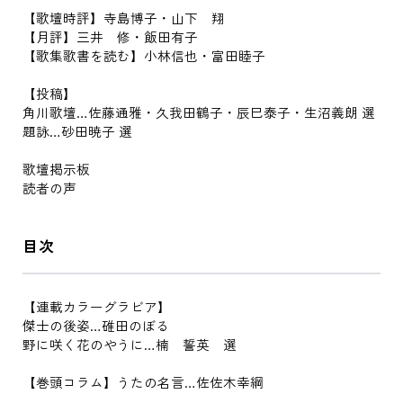
【歌壇時評】寺島博子・山下 翔
【月評】三井 修・飯田有子
【歌集歌書を読む】小林信也・富田睦子
【投稿】
角川歌壇…佐藤通雅・久我田鶴子・辰巳泰子・生沼義朗 選
題詠…砂田暁子 選
歌壇掲示板
読者の声
目次
【連載カラーグラビア】
傑士の後姿…碓田のぼる
野に咲く花のやうに…楠 誓英 選
【巻頭コラム】うたの名言…佐佐木幸綱