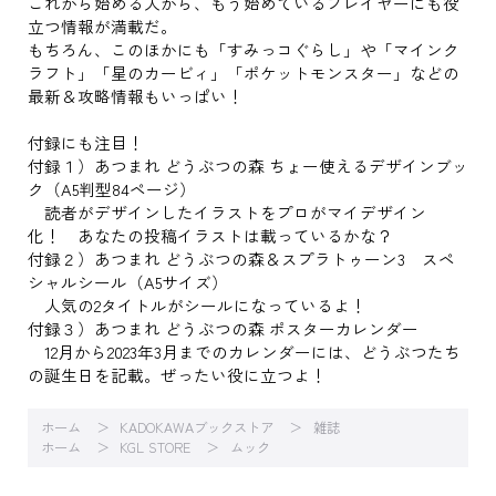
これから始める人から、もう始めているプレイヤーにも役
立つ情報が満載だ。
もちろん、このほかにも「すみっコぐらし」や「マインク
ラフト」「星のカービィ」「ポケットモンスター」などの
最新＆攻略情報もいっぱい！
付録にも注目！
付録１）あつまれ どうぶつの森 ちょー使えるデザインブッ
ク（A5判型84ページ）
読者がデザインしたイラストをプロがマイデザイン
化！ あなたの投稿イラストは載っているかな？
付録２）あつまれ どうぶつの森＆スプラトゥーン3 スペ
シャルシール（A5サイズ）
人気の2タイトルがシールになっているよ！
付録３）あつまれ どうぶつの森 ポスターカレンダー
12月から2023年3月までのカレンダーには、どうぶつたち
の誕生日を記載。ぜったい役に立つよ！
ホーム
KADOKAWAブックストア
雑誌
ホーム
KGL STORE
ムック