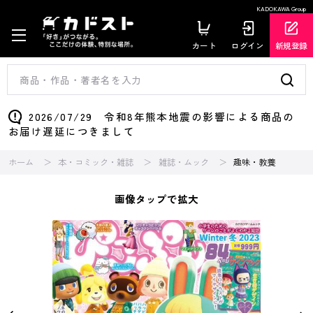
KADOKAWA Group
カート
ログイン
新規登録
2026/07/29 令和8年熊本地震の影響による商品の
お届け遅延につきまして
ホーム
本・コミック・雑誌
雑誌・ムック
趣味・教養
画像タップで拡大