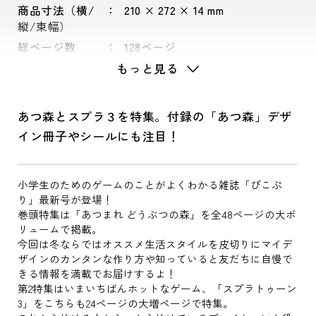
商品寸法（横/
210 × 272 × 14 mm
縦/束幅）
総ページ数
128ページ
もっと見る
あつ森とスプラ３を特集。付録の「あつ森」デザ
イン冊子やシールにも注目！
小学生のためのゲームのことがよくわかる雑誌「ぴこぷ
り」最新号が登場！
巻頭特集は「あつまれ どうぶつの森」を全48ページの大ボ
リュームで掲載。
今回は冬ならではオススメ生活スタイルを皮切りにマイデ
ザインのカンタンな作り方や知っていると友だちに自慢で
きる情報を満載でお届けするよ！
第2特集はいまいちばんホットなゲーム、「スプラトゥーン
3」をこちらも24ページの大増ページで特集。