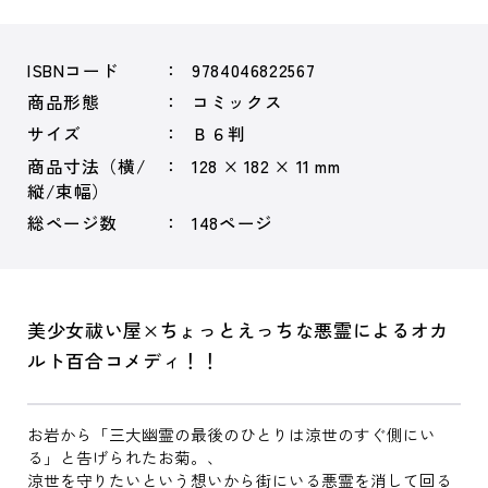
ISBNコード
9784046822567
商品形態
コミックス
サイズ
Ｂ６判
商品寸法（横/
128 × 182 × 11 mm
縦/束幅）
総ページ数
148ページ
美少女祓い屋×ちょっとえっちな悪霊によるオカ
ルト百合コメディ！！
お岩から「三大幽霊の最後のひとりは涼世のすぐ側にい
る」と告げられたお菊。、
涼世を守りたいという想いから街にいる悪霊を消して回る