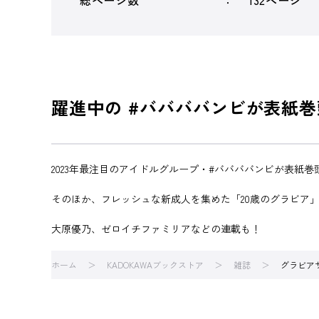
総ページ数
132ページ
躍進中の #ババババンビが表紙巻
2023年最注目のアイドルグループ・#ババババンビが表紙巻頭
そのほか、フレッシュな新成人を集めた「20歳のグラビア
大原優乃、ゼロイチファミリアなどの連載も！
ホーム
KADOKAWAブックストア
雑誌
グラビアザ