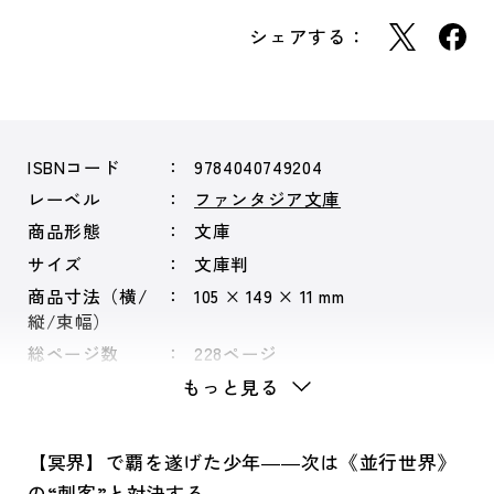
シェアする：
ISBNコード
9784040749204
レーベル
ファンタジア文庫
商品形態
文庫
サイズ
文庫判
商品寸法（横/
105 × 149 × 11 mm
縦/束幅）
総ページ数
228ページ
もっと見る
【冥界】で覇を遂げた少年――次は《並行世界》
の“刺客”と対決する。