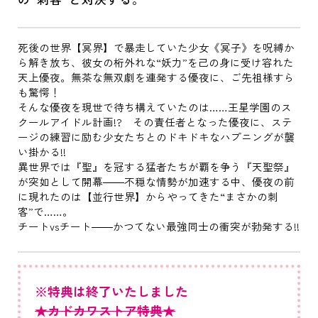
死後の世界【冥界】で暴走していた少女《冥子》を呪縛か
ら解き放ち、彼女の桁外れな“妖力”を己の身に受け容れた
天上優夜。無茶な無双劇を連発する優夜に、ご先祖様すら
も驚愕！
そんな優夜を現世で待ち構えていたのは……王星学園のス
クールアイドル計画!? その責任者となった優夜に、ステ
ージの練習に励む少女たちとのドキドキなハプニングが襲
い掛かる!!
異世界では『聖』を冠する猛者たちが覇を争う『天聖祭』
が突如として開幕――不穏な情勢が加速する中、優夜の前
に現れたのは【並行世界】からやってきた“まさかの刺
客”で……。
チートvsチート――かつてない最強同士の衝突が勃発する!!
※特典は終了いたしました
★カドカワストア特典★