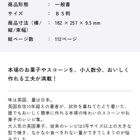
商品形態
一般書
サイズ
Ｂ５判
商品寸法（横/
182 × 257 × 9.5 mm
縦/束幅）
総ページ数
112ページ
本場のお菓子やスコーンを、小人数分、おいしく
作れる工夫が満載！
味は英国、量は日本。
英国在住10年超えの著者が、試作を重ねてたどり着いた、
誰でもおいしく簡単に作れる本場の味わいのスコーンやお
菓子のレシピ集。
大人気の英国菓子、従来のレシピは5号サイズ以上の大きな
型で焼き、なかなか食べきれない量ができてしまうのが悩
みでした。