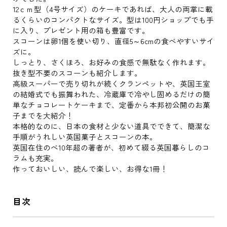
12ｃｍ型（4号サイズ）のケーキであれば、大人の両掌に載
るくらいのコンパクトなサイズ。型は100円ショップでも手
に入り、プレゼント用の箱も豊富です。
スコーンは卵1個を使い切り、直径5～6cmの食べやすいサイ
ズに。
しっとり、さくほろ、お好みの食感で無駄なく作れます。
抜き型不要のスコーンも紹介します。
高級スーパーで売り切れが続くクランペットや、英国王室
の結婚式でも振舞われた、冷蔵庫で冷やし固めるだけの簡
単なチョコレートケーキまで、定番から本邦初公開のお菓
子までを大紹介！
本格的なのに、日本の食材と少ない道具でできて、簡潔な
手順がうれしい英国菓子とスコーンの本。
英国在住のべ10年超の著者が、初めて綴る英国暮らしのコ
ラムも充実。
作っておいしい、読んで楽しい、お得な1冊！
目次