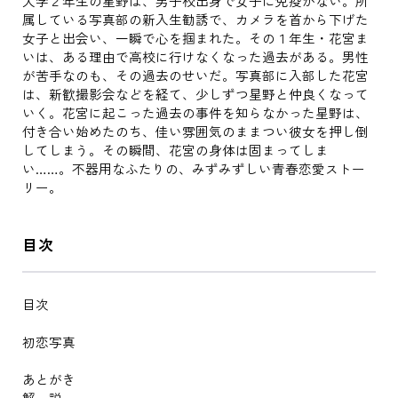
大学２年生の星野は、男子校出身で女子に免疫がない。所
属している写真部の新入生勧誘で、カメラを首から下げた
女子と出会い、一瞬で心を掴まれた。その１年生・花宮ま
いは、ある理由で高校に行けなくなった過去がある。男性
が苦手なのも、その過去のせいだ。写真部に入部した花宮
は、新歓撮影会などを経て、少しずつ星野と仲良くなって
いく。花宮に起こった過去の事件を知らなかった星野は、
付き合い始めたのち、佳い雰囲気のままつい彼女を押し倒
してしまう。その瞬間、花宮の身体は固まってしま
い……。不器用なふたりの、みずみずしい青春恋愛ストー
リー。
目次
目次
初恋写真
あとがき
解 説