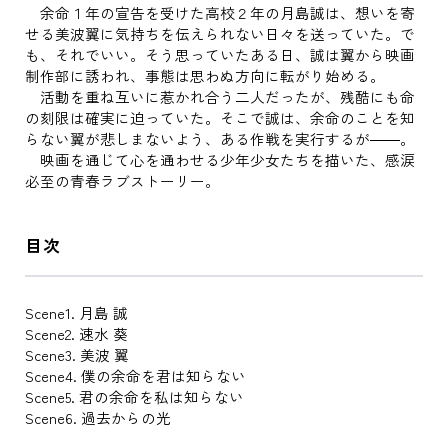
余命１年の宣告を受けた高校２年の月島誠は、想いを寄
せる美波翼に気持ちを伝えられない日々を送っていた。で
も、それでいい。そう思っていたある日、誠は翼から映画
制作部に誘われ、事態は思わぬ方向に転がり始める。
活動を重ね互いに惹かれ合う二人だったが、残酷にも命
の刻限は確実に迫っていた。そこで誠は、余命のことを知
らない翼が悲しまないよう、ある作戦を実行するが――。
映画を通じて心を通わせる少年少女たちを描いた、感涙
必至の青春ラブストーリー。
目次
Scene1. 月島 誠
Scene2. 速水 葵
Scene3. 美波 翼
Scene4. 僕の余命を君は知らない
Scene5. 君の余命を私は知らない
Scene6. 過去からの光