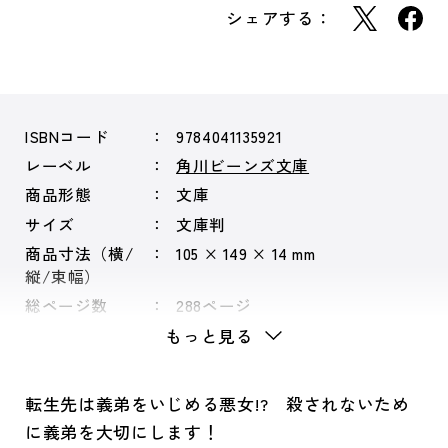
シェアする：
ISBNコード
9784041135921
レーベル
角川ビーンズ文庫
商品形態
文庫
サイズ
文庫判
商品寸法（横/
105 × 149 × 14 mm
縦/束幅）
総ページ数
288ページ
もっと見る
転生先は義弟をいじめる悪女!? 殺されないため
に義弟を大切にします！