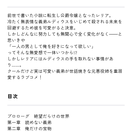
前世で書いた小説に転生し公爵令嬢となったレリア。
冷たく無表情な義弟ルディウスをいじめて殺される未来を
回避するため彼を可愛がると決意。
しかしどんなに努力しても無関心で全く変化がなく――と
思いきや
「一人の男として俺を好きになって欲しい」
ってそんな無愛想で一体いつから!?
しかしレリアにはルディウスの手を取れない事情があ
り……。
クールだけど実は可愛い義弟が世話焼きな元悪役姉を重溺
愛するラブコメ！
目次
プロローグ 絶望だらけの世界
第一章 読めない義弟
第二章 俺だけの宝物