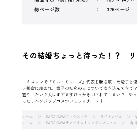
総ページ数
326ページ
その結婚ちょっと待った！？ リ
ミスコンで『ミス・ミューズ』代表を勝ち取った燈子と優
レ鴨倉に絡まれ、燈子の初恋の人について吹き込んできて!
直りしたい２人はますますひっかき回されてしまい!? や
ったリベンジラブコメついにフィナーレ！
ホーム
KADOKAWAブックストア
ライトノベル
ホーム
KADOKAWAラノベ＆コミックグッズストア
角川