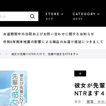
STORE
CATEGORY
ストア
カテゴリ
8/07 お盆期間中の出荷およびお問い合わせに関するお知らせ
7/29 令和8年熊本地震の影響による商品のお届け遅延につきまして
ル
彼女が先輩にNTRれたので、先輩の彼女をNTRます４
彼女が先輩
NTRます
著者：
震電 みひ