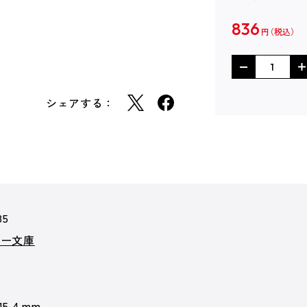
836
円
シェアする：
85
カー文庫
 15.4 mm