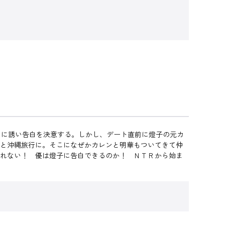
に誘い告白を決意する。しかし、デート直前に燈子の元カ
ンと沖縄旅行に。そこになぜかカレンと明華もついてきて仲
くれない！ 優は燈子に告白できるのか！ ＮＴＲから始ま