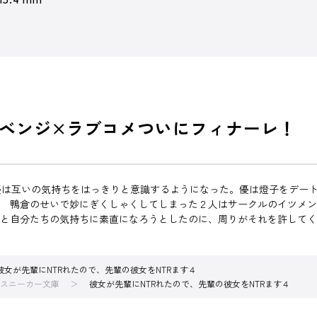
ベンジ×ラブコメついにフィナーレ！
は互いの気持ちをはっきりと意識するようになった。優は燈子をデート
? 鴨倉のせいで妙にぎくしゃくしてしまった２人はサークルのイツメ
っと自分たちの気持ちに素直になろうとしたのに、周りがそれを許して
彼女が先輩にNTRれたので、先輩の彼女をNTRます４
スニーカー文庫
彼女が先輩にNTRれたので、先輩の彼女をNTRます４