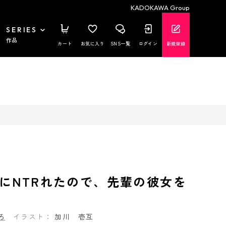
KADOKAWA Group
SERIES
作品
カート
お気に入り
SNS一覧
ログイン
新規登録
にNTRれたので、先輩の彼女を
４
ろ
イラスト：
加川 壱互