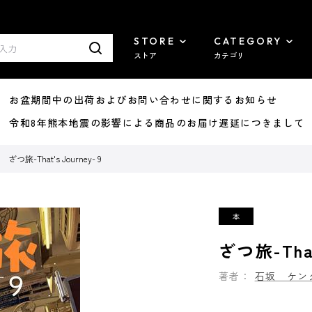
STORE
CATEGORY
ストア
カテゴリ
8/07 お盆期間中の出荷およびお問い合わせに関するお知らせ
7/29 令和8年熊本地震の影響による商品のお届け遅延につきまして
ざつ旅-That's Journey- 9
ざつ旅-That
著者：
石坂 ケン