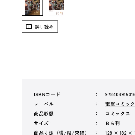
試し読み
ISBNコード
97840491501
レーベル
電撃コミック
商品形態
コミックス
サイズ
Ｂ６判
商品寸法（横/縦/束幅）
128 × 182 ×