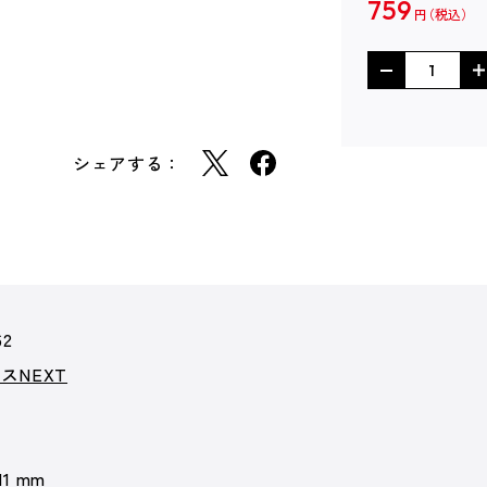
759
円
シェアする：
62
スNEXT
 11 mm