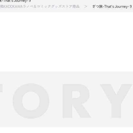
That's Journey- 9
他KADOKAWAラノベ＆コミックグッズストア商品
ざつ旅-That's Journey- 9