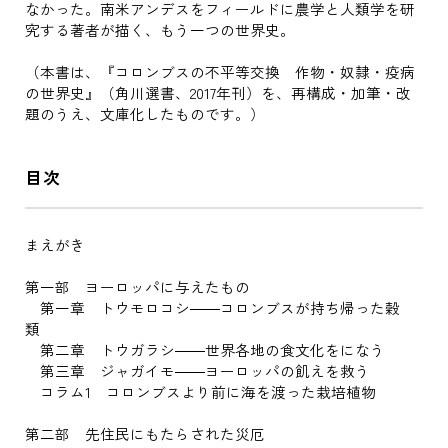
なかった。南米アンデスをフィールドに農学と人類学を研
究する著者が描く、もう一つの世界史。
（本書は、『コロンブスの不平等交換 作物・奴隷・疫病
の世界史』（角川選書、2017年刊）を、再構成・加筆・改
題のうえ、文庫化したものです。）
目次
まえがき
第一部 ヨーロッパに与えたもの
第一章 トウモロコシ――コロンブスが持ち帰った穀
類
第二章 トウガラシ――世界各地の食文化をになう
第三章 ジャガイモ――ヨーロッパの飢えを救う
コラム1 コロンブスより前に海を渡った栽培植物
第二部 先住民にもたらされた災厄