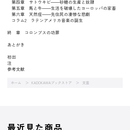
第四章 サトウキビ――砂糖の生産と奴隷
第五章 馬と牛――生活を破壊したヨーロッパの家畜
第六章 天然痘――先住民の凄惨な悲劇
コラム2 ラテンアメリカ音楽の誕生
終 章 コロンブスの功罪
あとがき
初出
注
参考文献
ホーム
KADOKAWAブックストア
文芸
最近見た商品