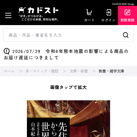
KADOKAWA Group
カート
ログイン
新規登録
2026/07/29 令和8年熊本地震の影響による商品の
お届け遅延につきまして
ホーム
本・コミック・雑誌
文庫・新書
教養・雑学文庫
画像タップで拡大