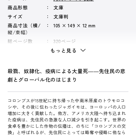
商品形態
文庫
サイズ
文庫判
商品寸法（横/
105 × 149 × 12 mm
縦/束幅）
総ページ数
320ページ
もっと見る
殺戮、奴隷化、疫病による大量死――先住民の悲
劇とグローバル化のはじまり
コロンブスが15世紀に持ち帰った中南米原産のトウモロコ
シや、その後に伝わったジャガイモは、ヨーロッパの人口
増加に大きく貢献した。他方、アメリカ大陸へ持ち込まれ
た疫病は、先住民の急激な人口減少を引き起こす。世界の
食卓を豊かにした作物の伝播は、のちに「コロンブスの交
換」と呼ばれるが、先住民にとっては略奪や侵略に他なら