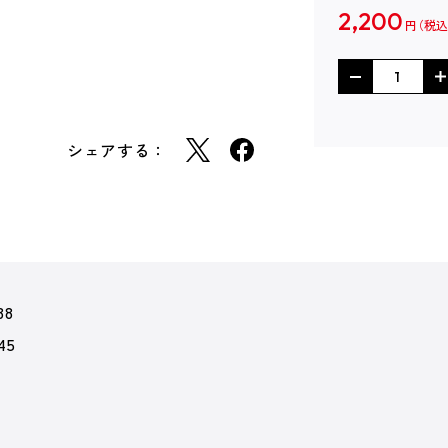
2,200
円
シェアする：
38
45