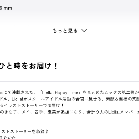
 6 mm
スーパースター!!
もっと見る
うなひと時をお届け！
sにて連載された、「Liella! Happy Time」をまとめたムックの第二
ル、Liella!がスクールアイドル活動の合間に見せる、素顔＆至福の笑
るイラストストーリーでお届け！
きな子、メイ、四季、夏美が追加になり、合計９人のLiella!メンバー
。
イラストストーリーを収録♪
冊です☆