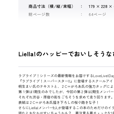
商品寸法（横/縦/束幅）
179 × 228 ×
総ページ数
64ページ
シリーズ
ラブライブ！
Liella!のハッピーでおいしそ
ラブライブ！シリーズの最新情報をお届けするLoveLive!Day
『ラブライブ！スーパースター!!』に登場するスクールアイド
桐生まい氏のテキストと、２C＝がろあ氏の強力タッグによ
第１弾は1期生のみでしたが、今回の第２弾は2期生メンバーの
それぞれ渋谷・原宿の街をごちそうを求めて走り回ります
表紙は２C＝がろあ氏描き下ろしの桜小路きな子！
さらにLiella!メンバー9人が登場するこの本のためだけの
読むとおなかがすいちゃうかも？ 要注意＆要チェックな1