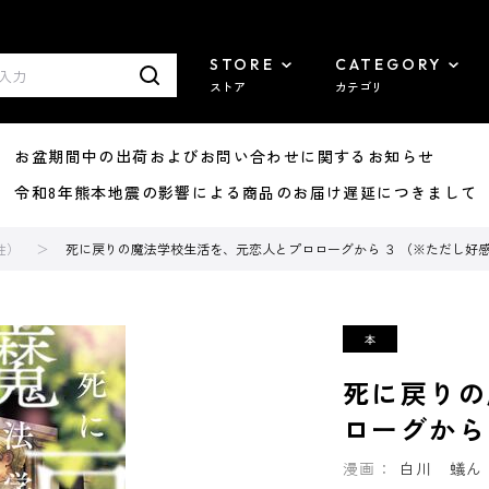
STORE
CATEGORY
ストア
カテゴリ
8/07 お盆期間中の出荷およびお問い合わせに関するお知らせ
7/29 令和8年熊本地震の影響による商品のお届け遅延につきまして
性）
死に戻りの魔法学校生活を、元恋人とプロローグから ３ （※ただし好
死に戻りの
ローグから
漫画：
白川 蟻ん