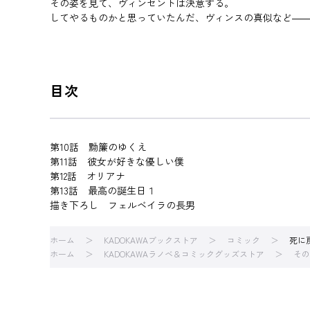
その姿を見て、ヴィンセントは決意する。
してやるものかと思っていたんだ、ヴィンスの真似など―
目次
第10話 黝簾のゆくえ
第11話 彼女が好きな優しい僕
第12話 オリアナ
第13話 最高の誕生日１
描き下ろし フェルベイラの長男
ホーム
KADOKAWAブックストア
コミック
死に
ホーム
KADOKAWAラノベ＆コミックグッズストア
その