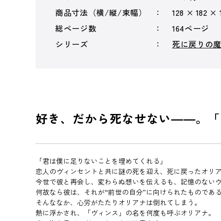
商品寸法（横/縦/束幅）
128 × 182 × 
総ページ数
164ページ
シリーズ
死に戻りの
好き、だから死なせない――。「
「君は僕に足りないことを埋めてくれる」
恋人のヴィンセントと共に謎の死を迎え、死に戻ったオリ
今世で彼と再会し、変わらぬ想いを伝えるも、記憶のない
何故なら彼は、それが“前世の自分”に向けられたものであ
そんななか、心労がたたりオリアナは倒れてしまう。
熱に浮かされ、「ヴィンス」の名を何度も呼ぶオリアナ。