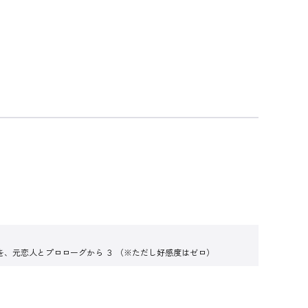
を、元恋人とプロローグから ３ （※ただし好感度はゼロ）