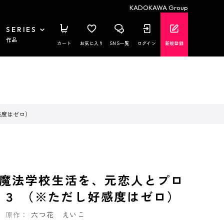
KADOKAWA Group
SERIES
作品
カート
お気に入り
SNS一覧
ログイン
新規登録
感度はゼロ）
魔法学校生活を、元恋人とプロ
 ３ （※ただし好感度はゼロ）
原作：
六つ花 えいこ