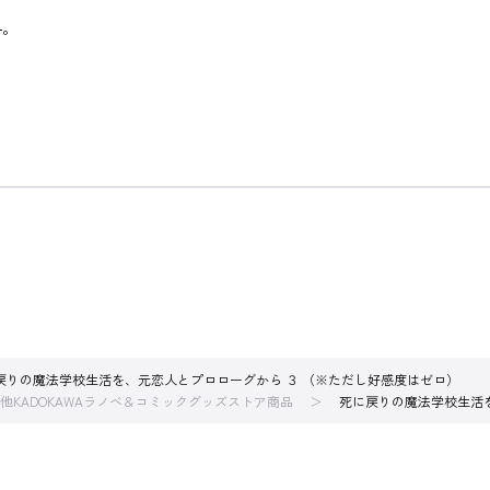
―。
戻りの魔法学校生活を、元恋人とプロローグから ３ （※ただし好感度はゼロ）
他KADOKAWAラノベ＆コミックグッズストア商品
死に戻りの魔法学校生活