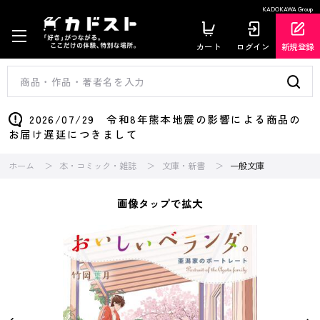
KADOKAWA Group
カート
ログイン
新規登録
2026/07/29 令和8年熊本地震の影響による商品の
お届け遅延につきまして
ホーム
本・コミック・雑誌
文庫・新書
一般文庫
画像タップで拡大