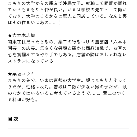
まもりの大学からの親友で沖縄女子。就職して距離が離れ
てからもまもりと仲が良い。いまは学校の先生として働い
ており、大学のころからの恋人と同居している。なんと実
はその住まいはあの……！
★六本木志織
関東在住だったときの、葉二の行きつけの園芸店「六本木
園芸」の店長。気さくな笑顔と確かな商品知識で、お客の
心を鷲掴みするやり手でもある。店舗の隣はおしゃれなレ
ストランになっている。
★栗坂ユウキ
まもりの弟で、いまは京都の大学生。顔はまもりとそっく
りだが、性格は反対。普段は口数が少ない男の子だが、頭
のなかではいろいろと考えているようで……。葉二のつく
る料理が好き。
目次