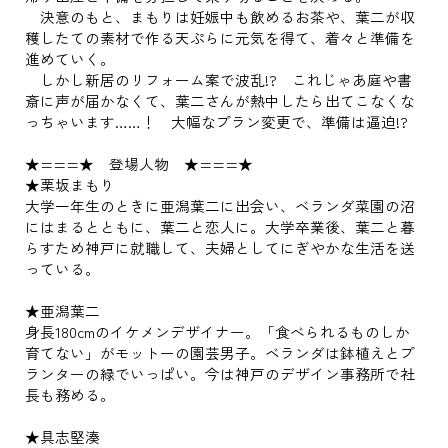
決意のもと、まもりは妊娠中も飲めるお茶や、葉二が収
穫したての素材で作る天ぷらに元気を得て、着々と準備を
進めていく。
しかし新居のリフォーム案で波乱!? これじゃあ庭や書
斎に声が届かなくて、葉二さんが熱中したら出てこなくな
っちゃいます……！ 大幅なプラン変更で、準備は逼迫!?
★===★ 登場人物 ★===★
★栗坂まもり
大学一年生のときに亜潟葉二に出会い、ベランダ菜園の沼
にはまるとともに、葉二と恋人に。大学卒業後、葉二と暮
らすため神戸に就職して、夫婦としてにぎやかな生活を送
っている。
★亜潟葉二
身長180cmのイケメンデザイナー。「食べられるものしか
育てない」がモットーの園芸男子。ベランダは鉢植えとプ
ランターの緑でいっぱい。今は神戸のデザイン事務所で社
長も務める。
★具志堅湊