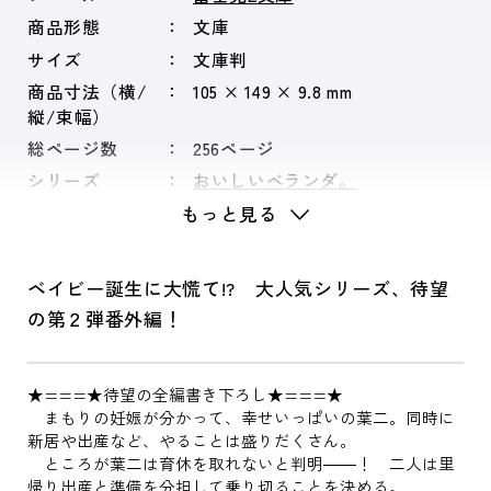
商品形態
文庫
サイズ
文庫判
商品寸法（横/
105 × 149 × 9.8 mm
縦/束幅）
総ページ数
256ページ
シリーズ
おいしいベランダ。
もっと見る
ベイビー誕生に大慌て!? 大人気シリーズ、待望
の第２弾番外編！
★===★待望の全編書き下ろし★===★
まもりの妊娠が分かって、幸せいっぱいの葉二。同時に
新居や出産など、やることは盛りだくさん。
ところが葉二は育休を取れないと判明――！ 二人は里
帰り出産と準備を分担して乗り切ることを決める。