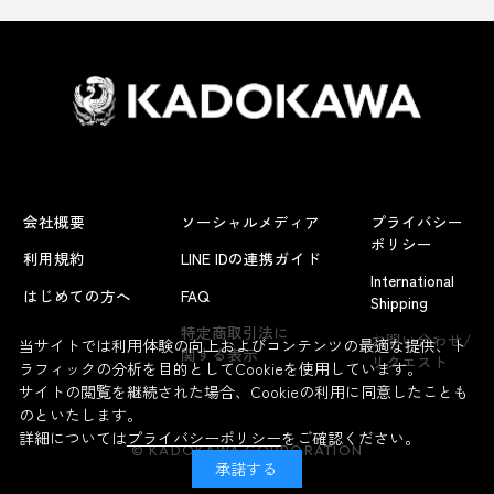
会社概要
ソーシャルメディア
プライバシー
ポリシー
利用規約
LINE IDの連携ガイド
International
はじめての方へ
FAQ
Shipping
よくあるお問い合わせ
特定商取引法に
お問い合わせ/
当サイトでは利用体験の向上およびコンテンツの最適な提供、ト
関する表示
リクエスト
ラフィックの分析を目的としてCookieを使用しています。
サイトの閲覧を継続された場合、Cookieの利用に同意したことも
のといたします。
詳細については
プライバシーポリシー
をご確認ください。
© KADOKAWA CORPORATION
承諾する