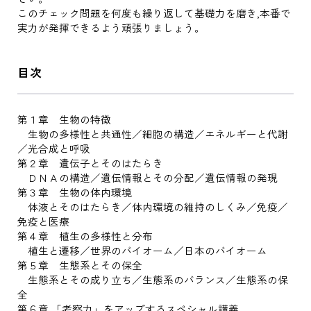
このチェック問題を何度も繰り返して基礎力を磨き,本番で
実力が発揮できるよう頑張りましょう。
目次
第１章 生物の特徴
生物の多様性と共通性／細胞の構造／エネルギーと代謝
／光合成と呼吸
第２章 遺伝子とそのはたらき
ＤＮＡの構造／遺伝情報とその分配／遺伝情報の発現
第３章 生物の体内環境
体液とそのはたらき／体内環境の維持のしくみ／免疫／
免疫と医療
第４章 植生の多様性と分布
植生と遷移／世界のバイオーム／日本のバイオーム
第５章 生態系とその保全
生態系とその成り立ち／生態系のバランス／生態系の保
全
第６章 「考察力」をアップするスペシャル講義