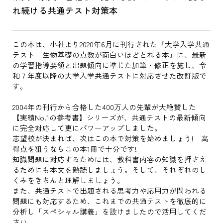
れ続ける共通テスト対策本
この本は、小社より2020年6月に刊行された『大学入学共通
テスト 生物基礎の点数が面白いほどとれる本』に、最新
の学習指導要領と出題傾向に準じた加筆・修正を施し、令
和７年度以降の大学入学共通テストに対応させた改訂版で
す。
2004年の刊行から合格した400万人の先輩が大絶賛した
【実績No.1の参考書】シリーズが、共通テストの最新傾向
に完全対応して更にパワーアップしました。
志望校が決まれば、次はこの本で対策を始めましょう! 高
得点を狙うならこの本1冊で十分です!
知識問題に対応するためには、教科書内容の知識を押さえ
るためにも本文を熟読しましょう。そして、それぞれのし
くみをきちんと理解しましょう。
また、共通テストで出題される思考力や応用力が問われる
問題にも対応するため、これまでの共通テストを徹底的に
分析し「スペシャル講義」を設けましたので活用してくだ
さい。