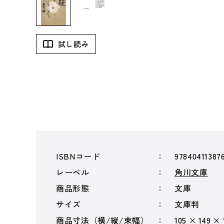
試し読み
ISBNコード
97840411387
レーベル
角川文庫
商品形態
文庫
サイズ
文庫判
商品寸法（横/縦/束幅）
105 × 149 ×