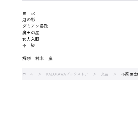
鬼 火
鬼の影
ダミアン長政
魔王の星
女人入眼
不 疑
解説 村木 嵐
ホーム
KADOKAWAブックストア
文芸
不疑 葉