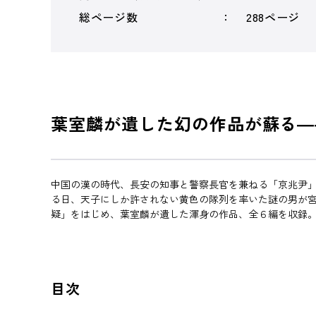
総ページ数
288ページ
葉室麟が遺した幻の作品が蘇る―
中国の漢の時代、長安の知事と警察長官を兼ねる「京兆尹
る日、天子にしか許されない黄色の隊列を率いた謎の男が
疑」をはじめ、葉室麟が遺した渾身の作品、全６編を収録
目次