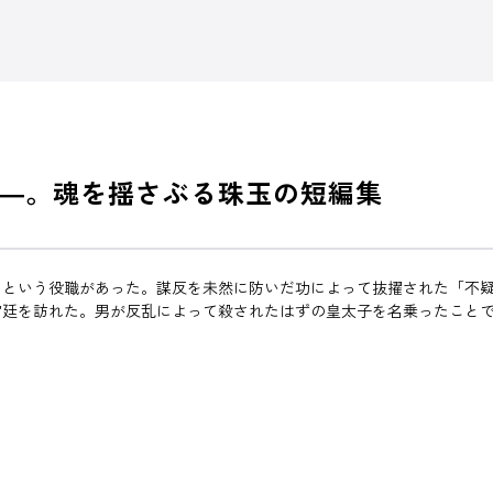
―。魂を揺さぶる珠玉の短編集
」という役職があった。謀反を未然に防いだ功によって抜擢された「不
宮廷を訪れた。男が反乱によって殺されたはずの皇太子を名乗ったこと
。