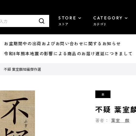
STORE
CATEGORY
ストア
カテゴリ
8/07 お盆期間中の出荷およびお問い合わせに関するお知らせ
7/29 令和8年熊本地震の影響による商品のお届け遅延につきまして
不疑 葉室麟短編傑作選
不疑 葉室
著者：
葉室 麟