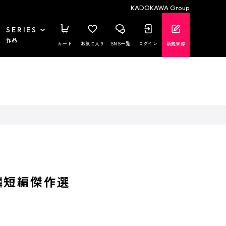
KADOKAWA Group
SERIES
作品
カート
お気に入り
SNS一覧
ログイン
新規登録
麟短編傑作選