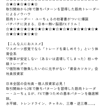
☆★☆★☆★☆★☆
取引開始から2年で勝ちパターンを習得した筋肉トレーダー
によるノウハウ
筋肉トレーダー・ ユーちぇるの初著書がついに爆誕
バチバチに決まる、日本一熱い脳筋FXドリル！
☆★☆★☆★☆★☆★☆★☆★☆★☆★☆★☆★☆★☆★
☆★☆★☆★☆★☆
【こんな人におススメ】
▽スポーツ感覚でなら「トレードを楽しめそう」という体
育会系
▽勝率が安定しない（あるいは退場してしまった）初～中
級トレーダー
▽個別株で勝負したいのに元手がない「資金カツカツ」会
社員投資家
日本全国の会社員・個人投資家必見！
取引開始から2年で勝ちパターンを習得した筋肉トレーダ
ー・ユーちぇるが、FXで勝つための基本パターンを徹底解
説。
水平線、トレンドライン、チャネル、三尊・逆三尊……。