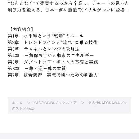
“なんとなく”で売買するFXから卒業し、チャートの見方と
判断力を鍛える、日本一熱い脳筋FXドリルがついに登場！
【内容紹介】
第1章 水平線という“戦場”のルール
第2章 トレンドラインと“流れ”に乗る技術
第3章 チャネルとレンジの攻略法
第4章 三角保ち合いと収束のエネルギー
第5章 ダブルトップ・ボトムの基礎と実践
第6章 三尊・逆三尊の本質
第7章 総合演習 実戦で勝つための判断力
ホーム
KADOKAWAブックストア
その他KADOKAWAブッ
クストア商品