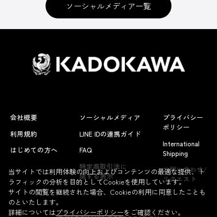
ソーシャルメディア一覧
会社概要
ソーシャルメディア
プライバシー
ポリシー
利用規約
LINE IDの連携ガイド
International
はじめての方へ
FAQ
Shipping
よくあるお問い合わせ
特定商取引法に
お問い合わせ/
当サイトでは利用体験の向上およびコンテンツの最適な提供、ト
関する表示
リクエスト
ラフィックの分析を目的としてCookieを使用しています。
サイトの閲覧を継続された場合、Cookieの利用に同意したことも
のといたします。
詳細については
プライバシーポリシー
をご確認ください。