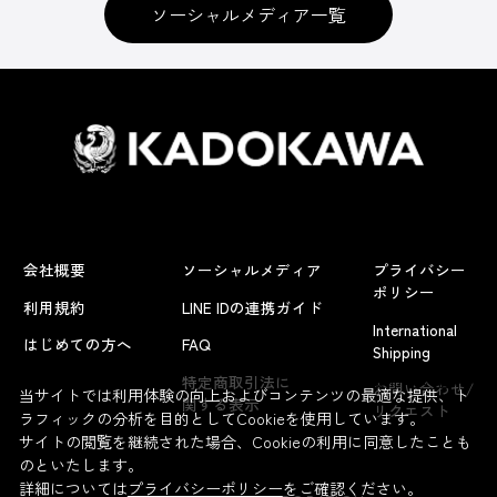
ソーシャルメディア一覧
会社概要
ソーシャルメディア
プライバシー
ポリシー
利用規約
LINE IDの連携ガイド
International
はじめての方へ
FAQ
Shipping
よくあるお問い合わせ
特定商取引法に
お問い合わせ/
当サイトでは利用体験の向上およびコンテンツの最適な提供、ト
関する表示
リクエスト
ラフィックの分析を目的としてCookieを使用しています。
サイトの閲覧を継続された場合、Cookieの利用に同意したことも
のといたします。
詳細については
プライバシーポリシー
をご確認ください。