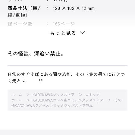
商品寸法（横/
128 × 182 × 12 mm
縦/束幅）
総ページ数
166ページ
もっと見る
その怪談、深追い禁止。
日常のすぐそばにある闇や恐怖、その収集の果てに行きつ
く先とは―――!?
ホーム
KADOKAWAブックストア
コミック
ホーム
KADOKAWAラノベ＆コミックグッズストア
その
他KADOKAWAラノベ＆コミックグッズストア商品