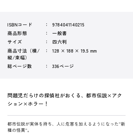
ISBNコード
9784041140215
商品形態
一般書
サイズ
四六判
商品寸法（横/
128 × 188 × 19.5 mm
縦/束幅）
総ページ数
336ページ
問題児だらけの探偵社がおくる、都市伝説×アク
ション×ホラー！
都市伝説が実体を持ち、人に危害を加えるようになった”新
種の怪異”。