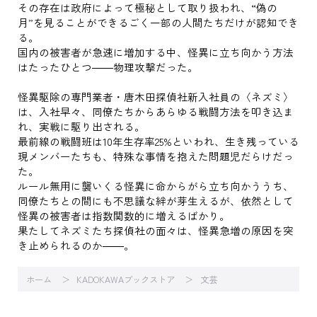
その存在は政府によって極秘として取り扱われ、“偽の
月”を見ることができるごく一部の人間たちだけが認知でき
る。
国内の被害者が急速に増加する中、怪異に立ち向かう方法
はたったひとつ――物理攻撃だった。
怪異駆除の専門業者・唐木田探偵社新入社員の〈ネズミ〉
は、入社早々、同僚たちからあらゆる戦闘方法を叩き込ま
れ、実戦に駆り出される。
最前線の戦闘班は10年生存率25%といわれ、生き残っている
現メンバーたちも、特殊な事情を抱えた問題児だらけだっ
た。
ルール無用に襲いくる怪異に命からがら立ち向かううち、
同僚たちとの間にも不思議な絆が芽生えるが、依然として
怪異の被害者は指数関数的に増えるばかり。
果たしてネズミたち探偵社の面々は、怪異急増の原因を突
き止められるのか――。
ホーム
KADOKAWAブックストア
文芸