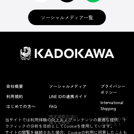
ソーシャルメディア一覧
会社概要
ソーシャルメディア
プライバシー
ポリシー
利用規約
LINE IDの連携ガイド
International
はじめての方へ
FAQ
Shipping
よくあるお問い合わせ
特定商取引法に
お問い合わせ/
当サイトでは利用体験の向上およびコンテンツの最適な提供、ト
関する表示
リクエスト
ラフィックの分析を目的としてCookieを使用しています。
サイトの閲覧を継続された場合、Cookieの利用に同意したことも