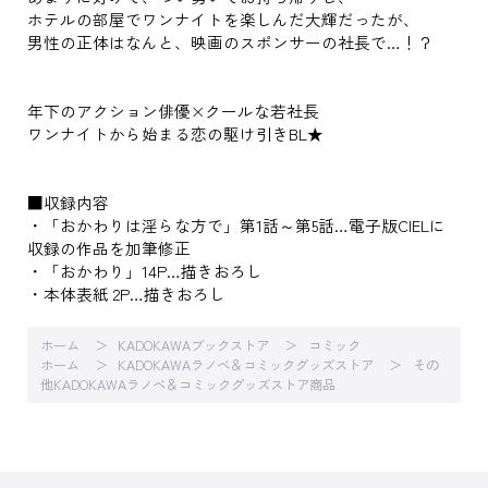
ホテルの部屋でワンナイトを楽しんだ大輝だったが、
男性の正体はなんと、映画のスポンサーの社長で…！？
年下のアクション俳優×クールな若社長
ワンナイトから始まる恋の駆け引きBL★
■収録内容
・「おかわりは淫らな方で」第1話～第5話…電子版CIELに
収録の作品を加筆修正
・「おかわり」14P…描きおろし
・本体表紙 2P…描きおろし
ホーム
KADOKAWAブックストア
コミック
ホーム
KADOKAWAラノベ＆コミックグッズストア
その
他KADOKAWAラノベ＆コミックグッズストア商品