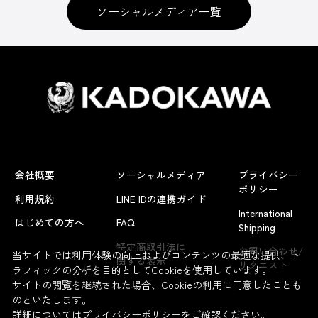
ソーシャルメディア一覧
会社概要
ソーシャルメディア
プライバシー
ポリシー
利用規約
LINE IDの連携ガイド
International
はじめての方へ
FAQ
Shipping
よくあるお問い合わせ
特定商取引法に
お問い合わせ/
当サイトでは利用体験の向上およびコンテンツの最適な提供、ト
関する表示
リクエスト
ラフィックの分析を目的としてCookieを使用しています。
サイトの閲覧を継続された場合、Cookieの利用に同意したことも
のといたします。
詳細については
プライバシーポリシー
をご確認ください。