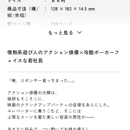
サイズ
Ｂ６判
商品寸法（横/
128 × 182 × 14.5 mm
縦/束幅）
総ページ数
194ページ
もっと見る
情熱系遊び人のアクション俳優×冷酷ポーカーフ
ェイスな若社長
「俺、スポンサー食っちまった…」
アクション俳優の大輝は、
挨拶もそこそこに、
映画のクランクアップパーティの会場をあとにした。
エレベーターに乗りこむと、そこには
上等なスーツを着た美しい容姿の男性が――
あまりに好みで、つい勢いでお持ち帰りし、