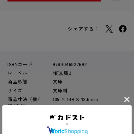
シェアする：
ISBNコード
9784046827692
レーベル
MF文庫J
商品形態
文庫
サイズ
文庫判
商品寸法（横/
105 × 149 × 12.6 mm
縦/束幅）
総ページ数
264ページ
もっと見る