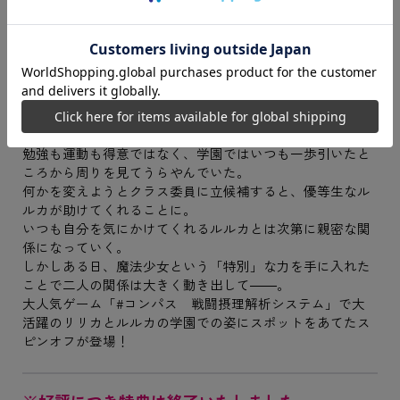
“レットウセイ”が新しい自分になるための魔法を
手に入れる物語。
「何か特別な才能が、一つでもあればいいのに……」
リリカは自分が「レットウセイ」だと思い悩んでいた。
勉強も運動も得意ではなく、学園ではいつも一歩引いたと
ころから周りを見てうらやんでいた。
何かを変えようとクラス委員に立候補すると、優等生なル
ルカが助けてくれることに。
いつも自分を気にかけてくれるルルカとは次第に親密な関
係になっていく。
しかしある日、魔法少女という「特別」な力を手に入れた
ことで二人の関係は大きく動き出して――。
大人気ゲーム「#コンパス 戦闘摂理解析システム」で大
活躍のリリカとルルカの学園での姿にスポットをあてたス
ピンオフが登場！