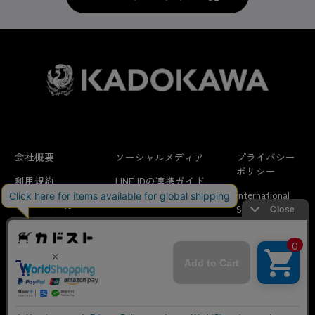
会社概要
ソーシャルメディア
プライバシー
ポリシー
利用規約
LINE IDの連携ガイド
International
はじめての方へ
FAQ
Shipping
よくあるお問い合わせ
特定商取引法に
お問い合わせ/
当サイトでは利用体験の向上およびコンテンツの最適な提供、ト
関する表示
リクエスト
ラフィックの分析を目的としてCookieを使用しています。
サイトの閲覧を継続された場合、Cookieの利用に同意したことも
のといたします。
詳細については
プライバシーポリシー
をご確認ください。
© KADOKAWA CORPORATION
承諾する