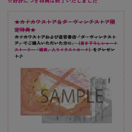
※好評につき特典は終了いたしました
★カドカワストア＆ダ・ヴィンチストア限
定特典★
カドカワストアおよび直営書店「ダ・ヴィンチスト
ア」でご購入いただいた方に、
【書き下ろしショート
をプレゼン
ストーリー「購買」入りイラストカード】
ト♪