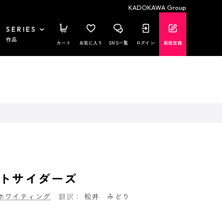
KADOKAWA Group
SERIES
作品
カート
お気に入り
SNS一覧
ログイン
新規登録
トサイダーズ
ホワイティング
翻訳：
松井 みどり