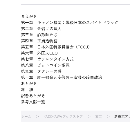
まえがき
第一章 キャノン機関：戦後日本のスパイとドラッグ
第二章 金儲けの達人
第三章 詐欺師たち
第四章 王貞治物語
第五章 日本外国特派員協会（FCCJ）
第六章 外国人CEO
第七章 ヴァレンタイン方式
第八章 ビットコイン犯罪
第九章 タクシー男爵
第十章 統一教会と安倍晋三背後の暗黒政治
あとがき
謝 辞
訳者あとがき
参考文献一覧
ホーム
KADOKAWAブックストア
文芸
新東京ア