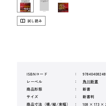
試し読み
ISBNコード
97840408248
レーベル
角川新書
商品形態
新書
サイズ
新書判
商品寸法（横/縦/束幅）
108 × 173 ×