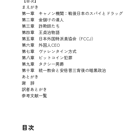
【目次】
まえがき
第一章 キャノン機関：戦後日本のスパイとドラッグ
第二章 金儲けの達人
第三章 詐欺師たち
第四章 王貞治物語
第五章 日本外国特派員協会（FCCJ）
第六章 外国人CEO
第七章 ヴァレンタイン方式
第八章 ビットコイン犯罪
第九章 タクシー男爵
第十章 統一教会と安倍晋三背後の暗黒政治
あとがき
謝 辞
訳者あとがき
参考文献一覧
目次