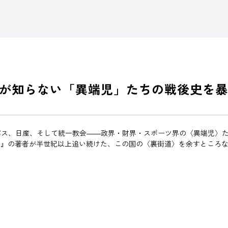
が知らない「異端児」たちの戦後史を暴
パス、日産、そして統一教会――政界・財界・スポーツ界の〈異端児〉
ド』の著者が半世紀以上追い続けた、この国の〈裏街道〉を余すところ