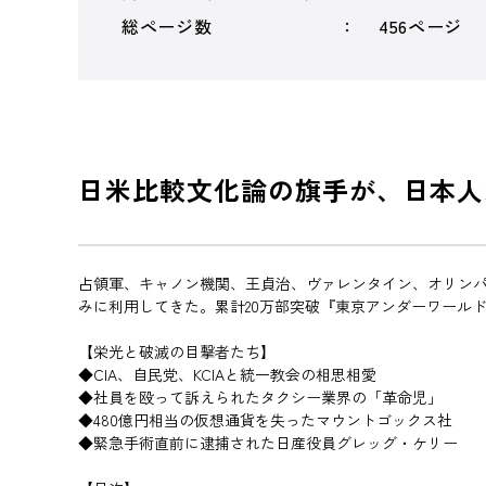
総ページ数
456ページ
日米比較文化論の旗手が、日本人
占領軍、キャノン機関、王貞治、ヴァレンタイン、オリン
みに利用してきた。累計20万部突破『東京アンダーワール
【栄光と破滅の目撃者たち】
◆CIA、自民党、KCIAと統一教会の相思相愛
◆社員を殴って訴えられたタクシー業界の「革命児」
◆480億円相当の仮想通貨を失ったマウントゴックス社
◆緊急手術直前に逮捕された日産役員グレッグ・ケリー