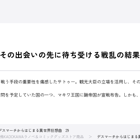
その出会いの先に待ち受ける戦乱の結果
と戦う手段の重要性を痛感したサトゥー。観光大臣の立場を活用し、そ
訪問を予定していた国の一つ、マキワ王国に鼬帝国が宣戦布告。しかも
デスマーチからはじまる異世界狂想曲 29
他KADOKAWAラノベ＆コミックグッズストア商品
デスマーチからはじまる異