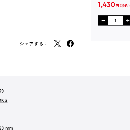
1,430
円
シェアする：
59
KS
 23 mm