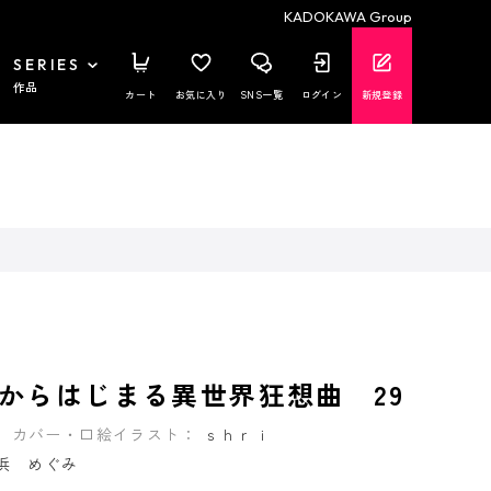
KADOKAWA Group
SERIES
作品
カート
お気に入り
SNS一覧
ログイン
新規登録
からはじまる異世界狂想曲 29
カバー・口絵イラスト：
ｓｈｒｉ
浜 めぐみ