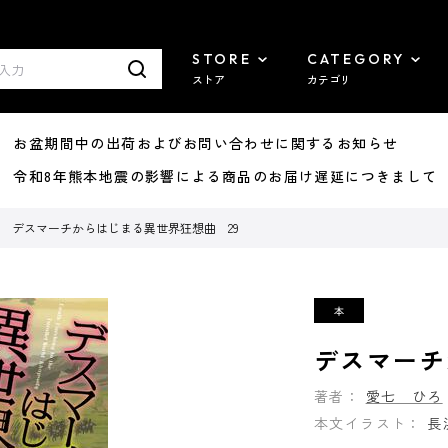
STORE
CATEGORY
ストア
カテゴリ
8/07 お盆期間中の出荷およびお問い合わせに関するお知らせ
7/29 令和8年熊本地震の影響による商品のお届け遅延につきまして
デスマーチからはじまる異世界狂想曲 29
デスマーチ
著者：
愛七 ひろ
本文イラスト：
長