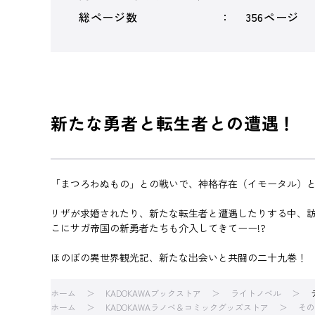
総ページ数
356ページ
新たな勇者と転生者との遭遇！ 
「まつろわぬもの」との戦いで、神格存在（イモータル）
リザが求婚されたり、新たな転生者と遭遇したりする中、
こにサガ帝国の新勇者たちも介入してきてーー!?
ほのぼの異世界観光記、新たな出会いと共闘の二十九巻！
ホーム
KADOKAWAブックストア
ライトノベル
ホーム
KADOKAWAラノベ＆コミックグッズストア
その