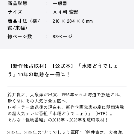
商品形態
一般書
サイズ
Ａ４判 変形
商品寸法（横/
210 × 284 × 8 mm
縦/束幅）
総ページ数
88ページ
【新作独占取材】【公式本】『水曜どうでしょ
う』10年の軌跡を一冊に！
鈴井貴之、大泉洋が出演、1996年から北海道で放送され、
瞬く間にその人気は全国区へ。
レギュラー放送後の現在も、新作企画発表の度に話題沸騰
の超人気テレビ番組『水曜どうでしょう』（HTB）。
そんな「怪物番組」の2013年～2023年を随時取材！
2013年、2019年の“どうでしょう軍団”（鈴井貴之、大泉洋、