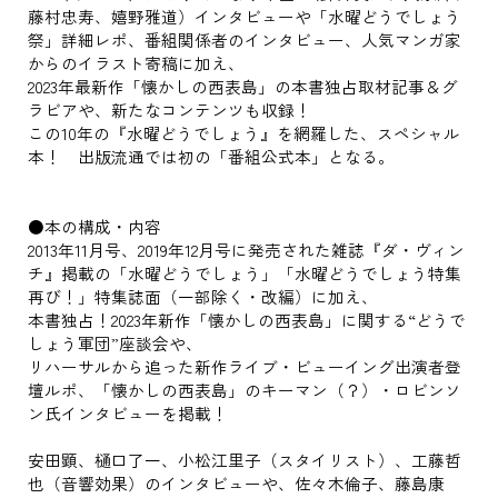
藤村忠寿、嬉野雅道）インタビューや「水曜どうでしょう
祭」詳細レポ、番組関係者のインタビュー、人気マンガ家
からのイラスト寄稿に加え、
2023年最新作「懐かしの西表島」の本書独占取材記事＆グ
ラビアや、新たなコンテンツも収録！
この10年の『水曜どうでしょう』を網羅した、スペシャル
本！ 出版流通では初の「番組公式本」となる。
●本の構成・内容
2013年11月号、2019年12月号に発売された雑誌『ダ・ヴィン
チ』掲載の「水曜どうでしょう」「水曜どうでしょう特集
再び！」特集誌面（一部除く・改編）に加え、
本書独占！2023年新作「懐かしの西表島」に関する“どうで
しょう軍団”座談会や、
リハーサルから追った新作ライブ・ビューイング出演者登
壇ルポ、「懐かしの西表島」のキーマン（？）・ロビンソ
ン氏インタビューを掲載！
安田顕、樋口了一、小松江里子（スタイリスト）、工藤哲
也（音響効果）のインタビューや、佐々木倫子、藤島康