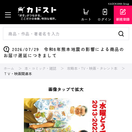
KADOKAWA Group
カート
ログイン
新規登録
2026/07/29 令和8年熊本地震の影響による商品の
お届け遅延につきまして
ホーム
本・コミック・雑誌
攻略本・TV・映画・タレント本
ＴＶ・映画関連本
画像タップで拡大