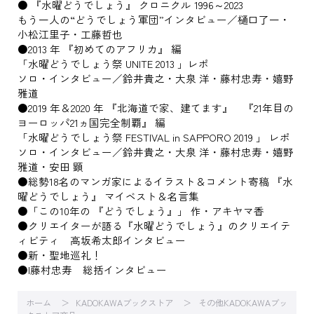
● 『水曜どうでしょう』 クロニクル 1996～2023
もう一人の“どうでしょう軍団”インタビュー／樋口了一・
小松江里子・工藤哲也
●2013 年 『初めてのアフリカ』 編
「水曜どうでしょう祭 UNITE 2013 」レポ
ソロ・インタビュー／鈴井貴之・大泉 洋・藤村忠寿・嬉野
雅道
●2019 年＆2020 年 『北海道で家、建てます』 『21年目の
ヨーロッパ21ヵ国完全制覇』 編
「水曜どうでしょう祭 FESTIVAL in SAPPORO 2019 」 レポ
ソロ・インタビュー／鈴井貴之・大泉 洋・藤村忠寿・嬉野
雅道・安田 顕
●総勢18名のマンガ家によるイラスト＆コメント寄稿 『水
曜どうでしょう』 マイベスト＆名言集
●「この10年の 『どうでしょう』」 作・アキヤマ香
●クリエイターが語る『水曜どうでしょう』のクリエイテ
ィビティ 高坂希太郎インタビュー
●新・聖地巡礼！
●I藤村忠寿 総括インタビュー
ホーム
KADOKAWAブックストア
その他KADOKAWAブッ