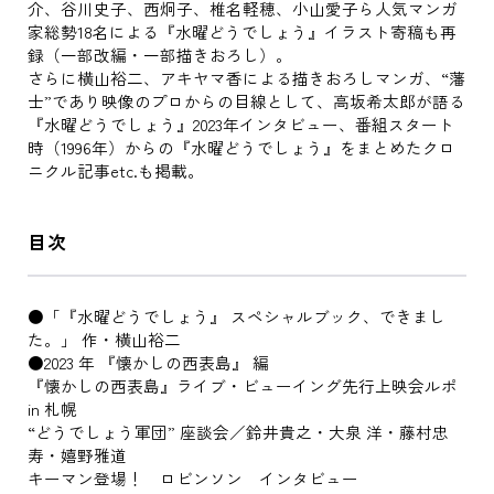
介、谷川史子、西炯子、椎名軽穂、小山愛子ら人気マンガ
家総勢18名による『水曜どうでしょう』イラスト寄稿も再
録（一部改編・一部描きおろし）。
さらに横山裕二、アキヤマ香による描きおろしマンガ、“藩
士”であり映像のプロからの目線として、高坂希太郎が語る
『水曜どうでしょう』2023年インタビュー、番組スタート
時（1996年）からの『水曜どうでしょう』をまとめたクロ
ニクル記事etc.も掲載。
目次
●「『水曜どうでしょう』 スペシャルブック、できまし
た。」 作・横山裕二
●2023 年 『懐かしの西表島』 編
『懐かしの西表島』ライブ・ビューイング先行上映会ルポ
in 札幌
“どうでしょう軍団” 座談会／鈴井貴之・大泉 洋・藤村忠
寿・嬉野雅道
キーマン登場！ ロビンソン インタビュー