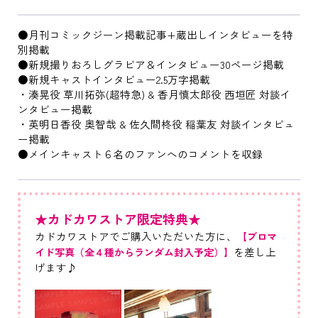
●月刊コミックジーン掲載記事+蔵出しインタビューを特
別掲載
●新規撮りおろしグラビア＆インタビュー30ページ掲載
●新規キャストインタビュー2.5万字掲載
・湊晃役 草川拓弥(超特急) & 香月慎太郎役 西垣匠 対談イ
ンタビュー掲載
・英明日香役 奥智哉 & 佐久間柊役 稲葉友 対談インタビュ
ー掲載
●メインキャスト６名のファンへのコメントを収録
★カドカワストア限定特典★
カドカワストアでご購入いただいた方に、
【ブロマ
を差し上
イド写真（全４種からランダム封入予定）】
げます♪