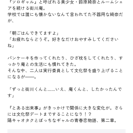
『ソロギャル』と呼ばれる美少女・鈴原綺奈とルームシェ
アを続ける街川庵。
学校では誰にも懐かないなんて言われてた不器用な綺奈だ
が、
「朝ごはんできてますよ」
「お疲れならどうぞ。好きなだけおやすみしてください
ね」
パンケーキを作ってくれたり、ひざ枕をしてくれたり、す
っかり庵との生活にも慣れてきた。
そんな中、二人は実行委員として文化祭を盛り上げること
になるが――。
「ずっと街川くんと……いえ、庵くんと、したかったんで
す」
『とある出来事』がきっかけで関係に大きな変化が。さら
には文化祭デートまですることになり！？
陽キャオタクとぼっちなギャルの青春恋物語、第二章。