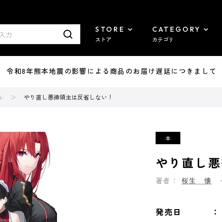
STORE
CATEGORY
ストア
カテゴリ
7/29 令和8年熊本地震の影響による商品のお届け遅延につきまして
ル
やり直し悪徳領主は反省しない！
やり直し悪
著者：
桜生 懐
発売日