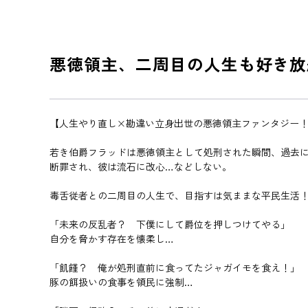
悪徳領主、二周目の人生も好き放
【人生やり直し×勘違い立身出世の悪徳領主ファンタジー
若き伯爵フラッドは悪徳領主として処刑された瞬間、過去
断罪され、彼は流石に改心…などしない。
毒舌従者との二周目の人生で、目指すは気ままな平民生活
「未来の反乱者？ 下僕にして爵位を押しつけてやる」
自分を脅かす存在を懐柔し…
「飢饉？ 俺が処刑直前に食ってたジャガイモを食え！」
豚の餌扱いの食事を領民に強制…