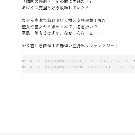
「隣国の侵略？ その前に内通だ！」
あげくに売国と好き放題していたら…
なぜか高潔で慈悲深い人物と支持率急上昇!?
聖女や皇女から求められて、名君扱い!?
平民に堕ちるはずが、なぜこんなことに！
やり直し悪徳領主の勘違い立身出世ファンタジー！
ホーム
KADOKAWAブックストア
ライトノベル
ホーム
KADOKAWAラノベ＆コミックグッズストア
ファ