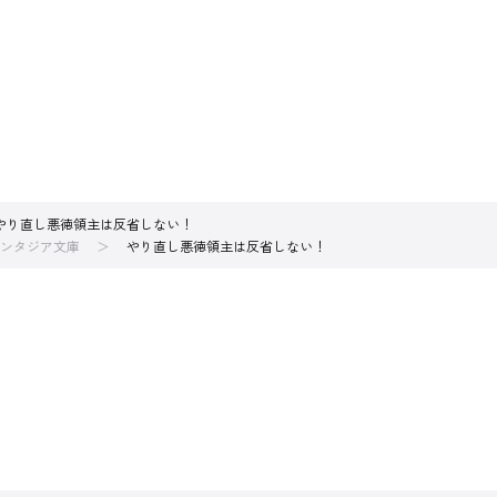
やり直し悪徳領主は反省しない！
ンタジア文庫
やり直し悪徳領主は反省しない！