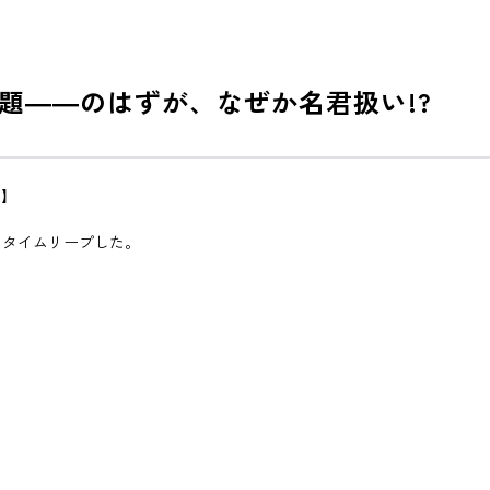
題――のはずが、なぜか名君扱い!?
！】
にタイムリープした。
！