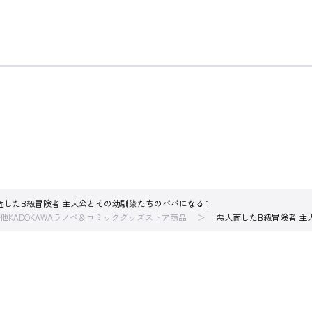
面したB級冒険者 主人公とその幼馴染たちのパパになる 1
他KADOKAWAラノベ＆コミックグッズストア商品
悪人面したB級冒険者 主