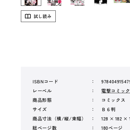
試し読み
ISBNコード
97840491547
レーベル
電撃コミック
商品形態
コミックス
サイズ
Ｂ６判
商品寸法（横/縦/束幅）
128 × 182 × 
総ページ数
180ページ