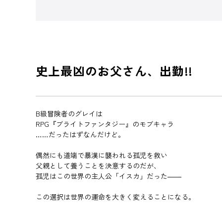
史上最凶のお父さん、出勤!!
B級冒険者のグレイは
RPG『ブライトファンタジー』のモブキャラ
……だったはずなんだけど。
偶然にも道端で暴漢に襲われる孤児を救い
父親として養うことを決意するのだが、
孤児はこの世界の主人公「イスカ」だった――
この選択は世界の運命を大きく変えることになる。