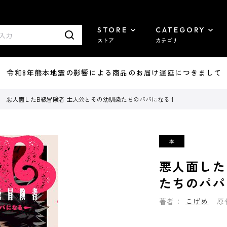
STORE
CATEGORY
ストア
カテゴリ
7/29 令和8年熊本地震の影響による商品のお届け遅延につきまして
悪人面したB級冒険者 主人公とその幼馴染たちのパパになる 1
悪人面した
たちのパパ
著者：
こげめ
原