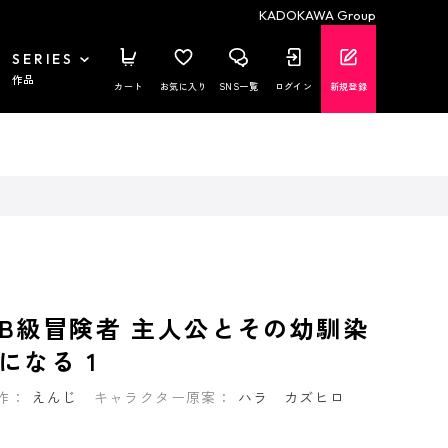
KADOKAWA Group
SERIES
作品
カート
お気に入り
SNS一覧
ログイン
新規登録
B級冒険者 主人公とその幼馴染
になる 1
作：
えんじ
キャラクター原案：
ハラ カズヒロ