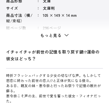
商品形態
文庫
サイズ
文庫判
商品寸法（横/
105 × 149 × 14 mm
縦/束幅）
総ページ数
296ページ
もっと見る
イチャイチャが前世の記憶を取り戻す鍵!?運命の
彼女はどっち？
時折フラッシュバックする少女の切なげな声。もしかして
悲恋に終わった前世の恋人!?と正体が気になる俊斗。
ある日、親友の妹・恵令奈と行ったお祭りで記憶の断片が
蘇る。
恵令奈こそ声の主、前世で愛を誓った彼女・フィオナだっ
た。