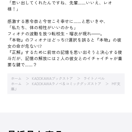
「思い出してくれたんですね、先輩……いいえ、レオ
様！」
感激する恵令奈と今世こそ幸せに……と思いきや、
「私たち、体の相性がいいのかも」
フィオナの波動を放つ転校生・瑠衣が現れ――。
『本物』のフィオナはどっち!?選択を誤ると『本物』の彼
女の命が危ない!?
『正解』するために前世の記憶を思い出そうと決心する俊
斗だが、記憶の解放には２人の彼女とのイチャイチャが重
要な鍵で……？
ホーム
KADOKAWAブックストア
ライトノベル
ホーム
KADOKAWAラノベ＆コミックグッズストア
MF文
庫J