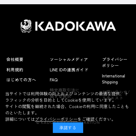
会社概要
ソーシャルメディア
プライバシー
ポリシー
利用規約
LINE IDの連携ガイド
International
はじめての方へ
FAQ
Shipping
よくあるお問い合わせ
特定商取引法に
お問い合わせ/
当サイトでは利用体験の向上およびコンテンツの最適な提供、ト
関する表示
リクエスト
ラフィックの分析を目的としてCookieを使用しています。
サイトの閲覧を継続された場合、Cookieの利用に同意したことも
のといたします。
詳細については
プライバシーポリシー
をご確認ください。
© KADOKAWA CORPORATION
承諾する