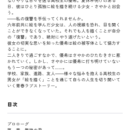
なげやりな日々を送る高校生の優希。夏休み明けのある
日、彼はひとり孤独に絵を描き続ける少女・さやかと出会
う。
――私の復讐を手伝ってくれませんか。
六年前共に絵を学んだ少女は、人の視線を恐れ、目を開く
ことができなくなっていた。それでも人を描くことが自分
の「復讐」であり、絶対にやり遂げたいという。
彼女の切実な思いを知った優希は絵の被写体として協力す
ることに。
二人きりで過ごすなかで、優希はさやかのひたむきさに惹
かれていく。しかし、さやかには優希に打ち明けていない
もう一つの秘密があって……。
学校、家族、進路、友人――様々な悩みを抱える高校生の
男女が「絵を描く」ことを通じて自らの人生を切り開いて
いく青春ラブストーリー。
目次
プロローグ
第一章 無貌の君