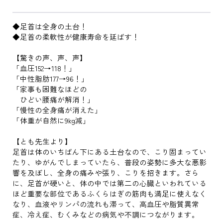
◆足首は全身の土台！
◆足首の柔軟性が健康寿命を延ばす！
【驚きの声、声、声】
「血圧152→118！」
「中性脂肪177→96！」
「家事も困難なほどの
ひどい腰痛が解消！」
「慢性の全身痛が消えた」
「体重が自然に9kg減」
【とも先生より】
足首は体のいちばん下にある土台なので、こり固まってい
たり、ゆがんでしまっていたら、普段の姿勢に多大な悪影
響を及ぼし、全身の痛みや張り、こりを招きます。さら
に、足首が硬いと、体の中では第二の心臓といわれている
ほど重要な部位であるふくらはぎの筋肉も満足に使えなく
なり、血液やリンパの流れも滞って、高血圧や脂質異常
症、冷え症、むくみなどの病気や不調につながります。