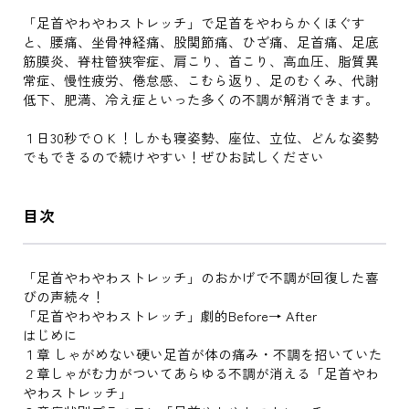
「足首やわやわストレッチ」で足首をやわらかくほぐす
と、腰痛、坐骨神経痛、股関節痛、ひざ痛、足首痛、足底
筋膜炎、脊柱管狭窄症、肩こり、首こり、高血圧、脂質異
常症、慢性疲労、倦怠感、こむら返り、足のむくみ、代謝
低下、肥満、冷え症といった多くの不調が解消できます。
１日30秒でＯＫ！しかも寝姿勢、座位、立位、どんな姿勢
でもできるので続けやすい！ぜひお試しください
目次
「足首やわやわストレッチ」のおかげで不調が回復した喜
びの声続々！
「足首やわやわストレッチ」劇的Before→ After
はじめに
１章 しゃがめない硬い足首が体の痛み・不調を招いていた
２章しゃがむ力がついてあらゆる不調が消える「足首やわ
やわストレッチ」