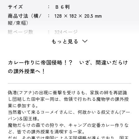
サイズ
Ｂ６判
商品寸法（横/
128 × 182 × 20.5 mm
縦/束幅）
総ページ数
324ページ
もっと見る
カレー作りに帝国侵略！？ いざ、間違いだらけ
の課外授業へ！
偽港(フアナ)の出現に衝撃を受けるも、家族の絆を再認識
し団結した田中家一同は、他領で行われる魔物学の課外授
業に参加する。
当然着いて来るコーメイさんに、何故かいる叔父さん(アー
バン)＆国王様。
魔物だらけの森での狩りや、キャンプの定番カレー作りな
ど、皆での課外授業を満喫する一家。
だが、その裏では帝国による王国侵略が進んでおり、国王