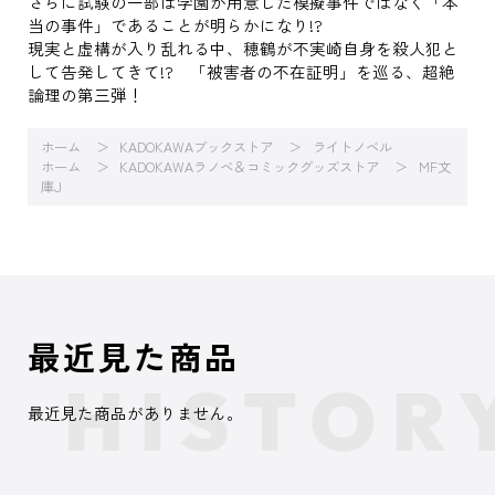
さらに試験の一部は学園が用意した模擬事件ではなく「本
当の事件」であることが明らかになり!?
現実と虚構が入り乱れる中、穂鶴が不実崎自身を殺人犯と
して告発してきて!? 「被害者の不在証明」を巡る、超絶
論理の第三弾！
ホーム
KADOKAWAブックストア
ライトノベル
ホーム
KADOKAWAラノベ＆コミックグッズストア
MF文
庫J
最近見た商品
最近見た商品がありません。