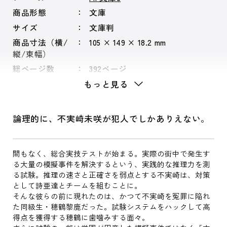
商品形態
文庫
サイズ
文庫判
商品寸法（横/
105 × 149 × 18.2 mm
縦/束幅）
総ページ数
392ページ
もっと見る
論理的に、不実崎未咲が犯人でしかありえない。
間もなく、総合実技テストが始まる。実際の街中で発生す
る大量の模擬事件を解決するという、実践的な推理力を測
る試験。推理の速さと正確さを弱点とする不実崎は、対策
として詩亜達とチームを組むことに。
そんな彼らの前に現れたのは、かつて不実崎を冤罪に陥れ
た同級生・穂鶴黎鹿だった。試験システムをハックして高
得点を獲得する穂鶴に歯噛みする面々。