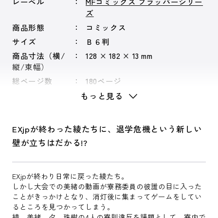
レーベル
MFコミックス フラッパーシリー
ズ
商品形態
コミックス
サイズ
Ｂ６判
商品寸法（横/
128 × 182 × 13 mm
縦/束幅）
総ページ数
180ページ
もっと見る
EXjpが終わった綾たちに、退学危機という新しい
壁が立ちはだかる!?
EXjpが終わり日常に戻った綾たち。
しかし大会での美緒の動画が寮務委員の彼誰の目に入った
ことがきっかけとなり、消灯後に集まってゲームをしてい
るところを見つかってしまう。
綾、美緒、夕、珠樹の4人の寮則違反を議題として、寮内で