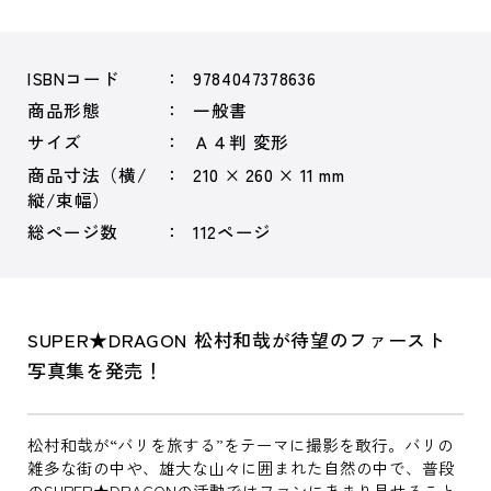
ISBNコード
9784047378636
商品形態
一般書
サイズ
Ａ４判 変形
商品寸法（横/
210 × 260 × 11 mm
縦/束幅）
総ページ数
112ページ
SUPER★DRAGON 松村和哉が待望のファースト
写真集を発売！
松村和哉が“バリを旅する”をテーマに撮影を敢行。バリの
雑多な街の中や、雄大な山々に囲まれた自然の中で、普段
のSUPER★DRAGONの活動ではファンにあまり見せること