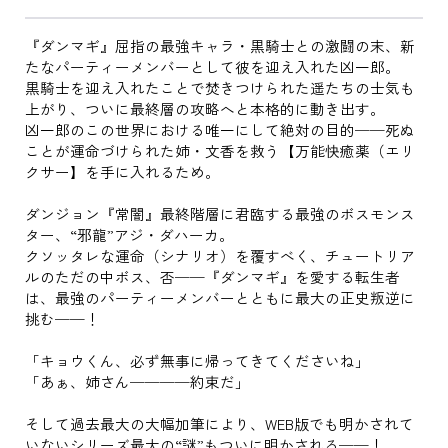
『ダンマギ』屈指の最強キャラ・黒騎士との激闘の末、新
たなパーティーメンバーとして彼を迎え入れた凶一郎。
黒騎士を迎え入れたことで焚きつけられた遥たちの士気も
上がり、ついに最終層の攻略へと本格的に動き出す。
凶一郎のこの世界における唯一にして絶対の目的──死ぬ
ことが運命づけられた姉・文香を救う【万能快癒薬（エリ
クサー】を手に入れるため。
ダンジョン『常闇』最終階層に君臨する最強のボスモンス
ター、“邪龍”アジ・ダハーカ。
クソッタレな運命（シナリオ）を覆すべく、チュートリア
ルのただの中ボス、否──『ダンマギ』を愛する転生者
は、最強のパーティーメンバーとともに最大の正史叛逆に
挑む──！
「キョウくん、必ず無事に帰ってきてくださいね」
「あぁ、姉さん────約束だ」
そして過去最大の大幅加筆により、WEB版でも明かされて
いないシリーズ最大の“謎”もついに明かされる──！