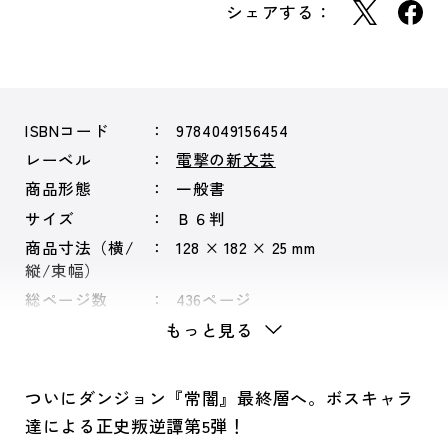
シェアする：
ISBNコード
9784049156454
レーベル
電撃の新文芸
商品形態
一般書
サイズ
Ｂ６判
商品寸法（横/
128 × 182 × 25 mm
縦/束幅）
総ページ数
436ページ
もっと見る
ついにダンジョン『常闇』最終層へ。ボスキャラ
達による正史叛逆譚第5弾！