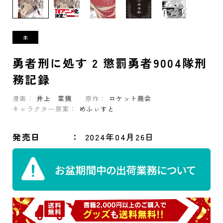
勇者刑に処す 2 懲罰勇者9004隊刑
務記録
漫画：
井上 菜摘
原作：
ロケット商会
キャラクター原案：
めふぃすと
発売日
2024年04月26日