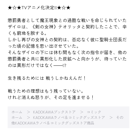
★☆★TVアニメ化決定!!★☆★
懲罰勇者として魔王現象との過酷な戦いを命じられていた
ザイロは、《剣の女神》テオリッタと契約したことで、辛
くも窮地を脱する。
しかし再びの女神との契約は、否応なく彼に聖騎士団長だ
った頃の記憶を思い出させていた。
そんなザイロの下には休む間もなく次の指令が届き、他の
懲罰勇者と共に異形化した炭鉱へと向かうが、待っていた
のは異形だけではなく――!?
生き残るためには 戦うしかねえんだ！
戦うための理想はもう残っていない。
けれど消えぬ怒りが、その足を進ませる！
ホーム
KADOKAWAブックストア
コミック
ホーム
KADOKAWAラノベ＆コミックグッズストア
その
他KADOKAWAラノベ＆コミックグッズストア商品